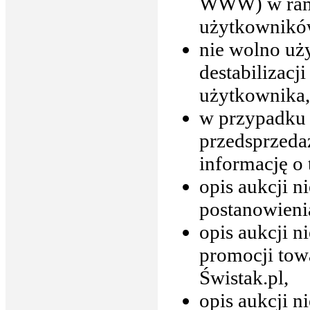
WWW) w rama
użytkownikó
nie wolno u
destabilizacj
użytkownika,
w przypadku 
przedsprzedaż
informację o 
opis aukcji n
postanowieni
opis aukcji n
promocji tow
Świstak.pl,
opis aukcji 