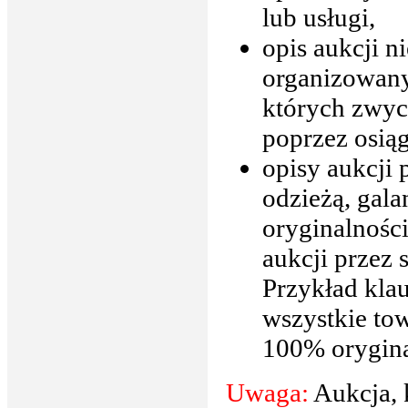
lub usługi,
opis aukcji n
organizowany
których zwyc
poprzez osią
opisy aukcji
odzieżą, gala
oryginalnośc
aukcji przez 
Przykład klau
wszystkie to
100% orygina
Uwaga:
Aukcja, 