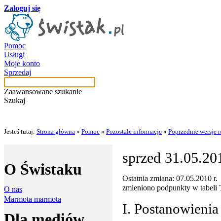
Zaloguj się
Pomoc
Usługi
Moje konto
Sprzedaj
Zaawansowane szukanie
Szukaj
Jesteś tutaj:
Strona główna
»
Pomoc
»
Pozostałe informacje
»
Poprzednie wersje 
sprzed 31.05.201
O Świstaku
Ostatnia zmiana: 07.05.2010 r.
zmieniono podpunkty w tabeli 
O nas
Marmota marmota
I. Postanowienia
Dla mediów