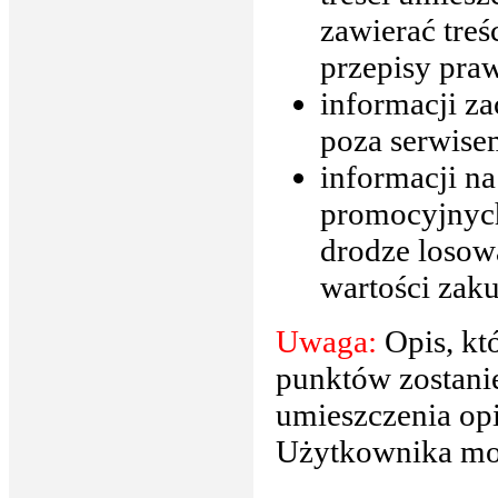
zawierać treś
przepisy pra
informacji z
poza serwise
informacji n
promocyjnych
drodze losow
wartości zak
Uwaga:
Opis, kt
punktów zostan
umieszczenia opi
Użytkownika moż