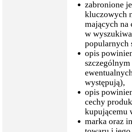
zabronione je
kluczowych n
mających na 
w wyszukiwark
popularnych s
opis powinie
szczególnym 
ewentualnych
występują),
opis powinien
cechy produkt
kupującemu w
marka oraz i
towaru i jego