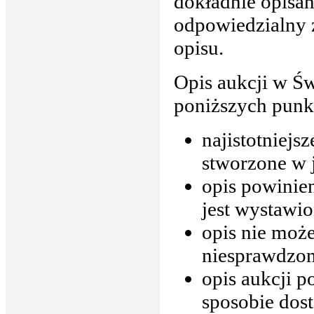
dokładnie opisan
odpowiedzialny z
opisu.
Opis aukcji w Ś
poniższych punk
najistotniejs
stworzone w 
opis powinie
jest wystawio
opis nie moż
niesprawdzon
opis aukcji 
sposobie dost