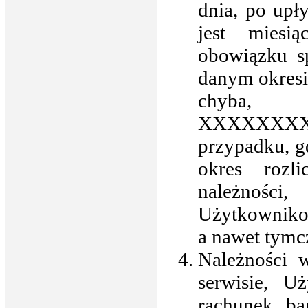
dnia, po upł
jest miesi
obowiązku sp
danym okresi
chyb
XXXXXX
przypadku, g
okres rozl
należnośc
Użytkownikow
a nawet tymc
Należności 
serwisie, U
rachunek b