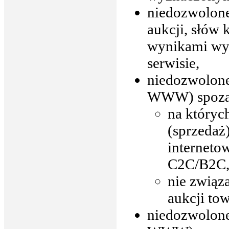
niedozwolone 
aukcji, słów
wynikami wy
serwisie,
niedozwolone
WWW) spoza 
na któryc
(sprzedaż
interneto
C2C/B2C
nie związ
aukcji to
niedozwolone