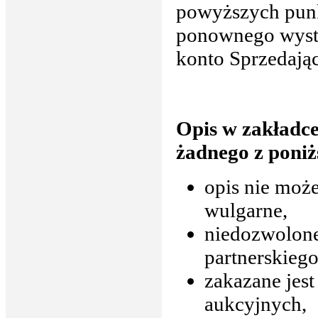
powyższych punk
ponownego wystaw
konto Sprzedają
Opis w zakładce
żadnego z poni
opis nie moż
wulgarne,
niedozwolone
partnerskiego
zakazane jes
aukcyjnych,