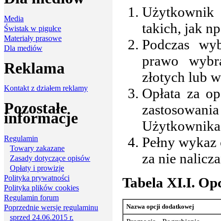
Użytkownik
Media
takich, jak n
Świstak w pigułce
Materiały prasowe
Podczas wy
Dla mediów
prawo wybra
Reklama
złotych lub w
Kontakt z działem reklamy
Opłata za o
Pozostałe
zastosowan
informacje
Użytkownika 
Regulamin
Pełny wykaz 
Towary zakazane
za nie nalicz
Zasady dotyczące opisów
Opłaty i prowizje
Polityka prywatności
Tabela XI.I. Op
Polityka plików cookies
Regulamin forum
Nazwa opcji dodatkowej
Poprzednie wersje regulaminu
sprzed 24.06.2015 r.