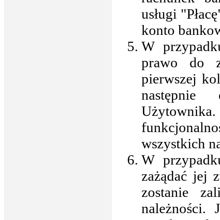
usługi "Płac
konto bankow
W przypadku
prawo do z
pierwszej ko
następnie
Użytownik
funkcjonal
wszystkich na
W przypadk
zażądać jej 
zostanie za
należności.