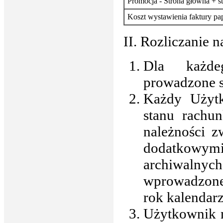
Promocja - Strona główna + st
Koszt wystawienia faktury pa
II. Rozliczanie n
Dla każde
prowadzone s
Każdy Użyt
stanu rachu
należności 
dodatkowymi
archiwalny
wprowadzone 
rok kalendar
Użytkownik m