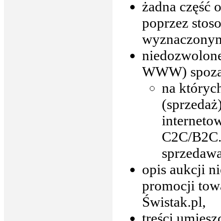
żadna część 
poprzez stos
wyznaczony
niedozwolone
WWW) spoza 
na któryc
(sprzedaż
interneto
C2C/B2C. 
sprzedawa
opis aukcji n
promocji tow
Świstak.pl,
treści umiesz