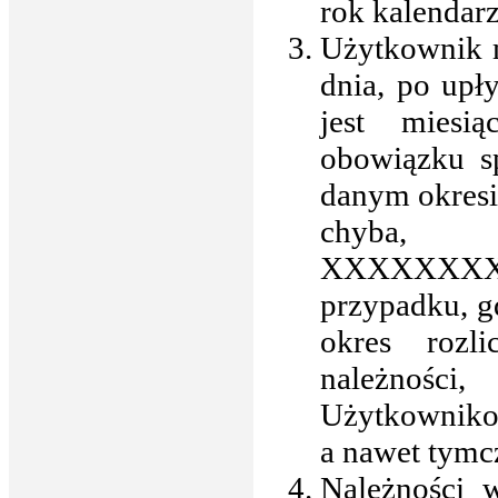
rok kalendar
Użytkownik m
dnia, po upł
jest miesi
obowiązku sp
danym okresi
chyb
XXXXXX
przypadku, g
okres rozl
należnośc
Użytkownikow
a nawet tymc
Należności 