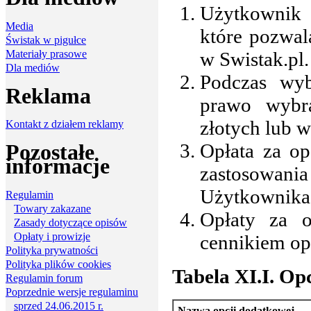
Użytkownik 
Media
które pozwa
Świstak w pigułce
Materiały prasowe
w Swistak.pl.
Dla mediów
Podczas wy
Reklama
prawo wybra
złotych lub w
Kontakt z działem reklamy
Opłata za o
Pozostałe
informacje
zastosowan
Użytkownika 
Regulamin
Towary zakazane
Opłaty za o
Zasady dotyczące opisów
Opłaty i prowizje
cennikiem op
Polityka prywatności
Polityka plików cookies
Tabela XI.I. Op
Regulamin forum
Poprzednie wersje regulaminu
sprzed 24.06.2015 r.
Nazwa opcji dodatkowej