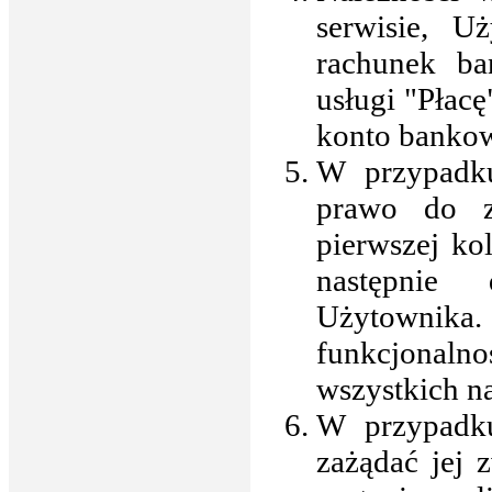
serwisie, U
rachunek b
usługi "Płac
konto bankow
W przypadku
prawo do z
pierwszej ko
następnie
Użytownik
funkcjonal
wszystkich na
W przypadk
zażądać jej 