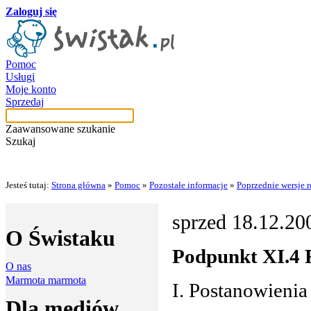
Zaloguj się
Pomoc
Usługi
Moje konto
Sprzedaj
Zaawansowane szukanie
Szukaj
Jesteś tutaj:
Strona główna
»
Pomoc
»
Pozostałe informacje
»
Poprzednie wersje 
sprzed 18.12.200
O Świstaku
Podpunkt XI.4 
O nas
Marmota marmota
I. Postanowienia
Dla mediów