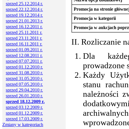
sprzed 25.12.2014 r.
Promocja na stronie główne
sprzed 22.12.2014 r.
sprzed 19.12.2014 r.
Promocja w kategorii
sprzed 21.01.2013 r.
sprzed 16.12.2011 r.
Promocja w aukcjach poprz
sprzed 25.11.2011 r.
sprzed 23.11.2011 r.
II. Rozliczanie n
sprzed 16.11.2011 r.
sprzed 01.09.2011 r.
Dla każde
sprzed 12.08.2011 r.
sprzed 07.07.2011 r.
prowadzone s
sprzed 01.12.2010 r.
sprzed 31.08.2010 r.
Każdy Użyt
sprzed 31.05.2010 r.
stanu rachu
sprzed 07.05.2010 r.
sprzed 29.04.2010 r.
należności 
sprzed 26.01.2010 r.
dodatkowymi
sprzed 18.12.2009 r.
sprzed 03.12.2009 r.
archiwalny
sprzed 01.12.2009 r.
sprzed 17.03.2009 r.
wprowadzone 
Zmiany w kategoriach