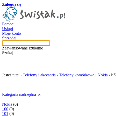
Zaloguj się
Pomoc
Usługi
Moje konto
Sprzedaj
Zaawansowane szukanie
Szukaj
szukaj w tej kategori
Jesteś tutaj ›
Telefony i akcesoria
›
Telefony komórkowe
›
Nokia
›
N7
Kategoria nadrzędna
Nokia
(0)
100
(0)
101
(0)