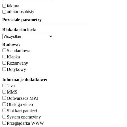
faktura
odbiór osobisty
Pozostałe parametry
Blokada sim lock:
Budowa:
Standardowa
Klapka
Rozsuwany
Dotykowy
Informacje dodatkowe:
Java
MMS
Odtwarzacz MP3
Obsługa video
Slot kart pamięci
System operacyjny
Przeglądarka WWW