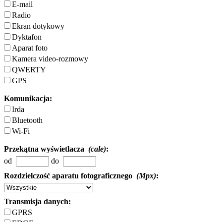
E-mail
Radio
Ekran dotykowy
Dyktafon
Aparat foto
Kamera video-rozmowy
QWERTY
GPS
Komunikacja:
Irda
Bluetooth
Wi-Fi
Przekątna wyświetlacza
(cale)
:
od
do
Rozdzielczość aparatu fotograficznego
(Mpx)
:
Transmisja danych:
GPRS