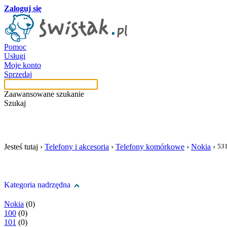
Zaloguj się
Pomoc
Usługi
Moje konto
Sprzedaj
Zaawansowane szukanie
Szukaj
szukaj w tej kategori
Jesteś tutaj ›
Telefony i akcesoria
›
Telefony komórkowe
›
Nokia
›
53
Kategoria nadrzędna
Nokia
(0)
100
(0)
101
(0)