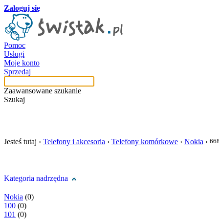
Zaloguj się
Pomoc
Usługi
Moje konto
Sprzedaj
Zaawansowane szukanie
Szukaj
szukaj w tej kategori
Jesteś tutaj ›
Telefony i akcesoria
›
Telefony komórkowe
›
Nokia
›
66
Kategoria nadrzędna
Nokia
(0)
100
(0)
101
(0)