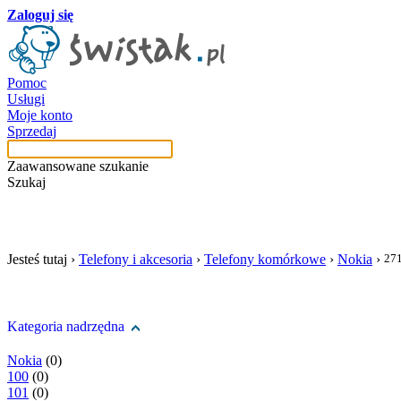
Zaloguj się
Pomoc
Usługi
Moje konto
Sprzedaj
Zaawansowane szukanie
Szukaj
szukaj w tej kategori
Jesteś tutaj ›
Telefony i akcesoria
›
Telefony komórkowe
›
Nokia
›
27
Kategoria nadrzędna
Nokia
(0)
100
(0)
101
(0)