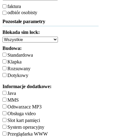
faktura
odbiór osobisty
Pozostałe parametry
Blokada sim lock:
Budowa:
Standardowa
Klapka
Rozsuwany
Dotykowy
Informacje dodatkowe:
Java
MMS
Odtwarzacz MP3
Obsługa video
Slot kart pamięci
System operacyjny
Przeglądarka WWW