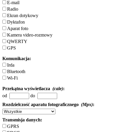
E-mail
Radio
Ekran dotykowy
Dyktafon
Aparat foto
Kamera video-rozmowy
QWERTY
GPS
Komunikacja:
Irda
Bluetooth
Wi-Fi
Przekątna wyświetlacza
(cale)
:
od
do
Rozdzielczość aparatu fotograficznego
(Mpx)
:
Transmisja danych:
GPRS