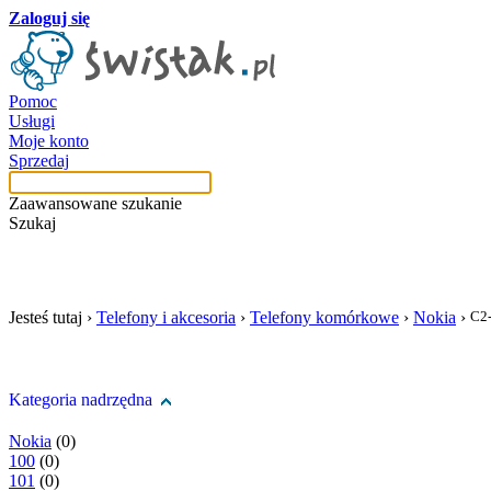
Zaloguj się
Pomoc
Usługi
Moje konto
Sprzedaj
Zaawansowane szukanie
Szukaj
szukaj w tej kategori
Jesteś tutaj ›
Telefony i akcesoria
›
Telefony komórkowe
›
Nokia
›
C2
Kategoria nadrzędna
Nokia
(0)
100
(0)
101
(0)