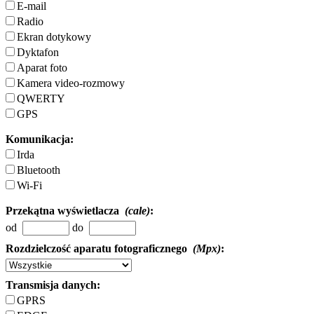
E-mail
Radio
Ekran dotykowy
Dyktafon
Aparat foto
Kamera video-rozmowy
QWERTY
GPS
Komunikacja:
Irda
Bluetooth
Wi-Fi
Przekątna wyświetlacza
(cale)
:
od
do
Rozdzielczość aparatu fotograficznego
(Mpx)
:
Transmisja danych:
GPRS