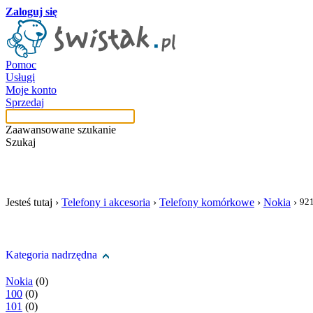
Zaloguj się
Pomoc
Usługi
Moje konto
Sprzedaj
Zaawansowane szukanie
Szukaj
szukaj w tej kategori
Jesteś tutaj ›
Telefony i akcesoria
›
Telefony komórkowe
›
Nokia
›
92
Kategoria nadrzędna
Nokia
(0)
100
(0)
101
(0)