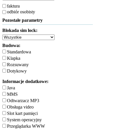
faktura
odbiór osobisty
Pozostałe parametry
Blokada sim lock:
Budowa:
Standardowa
Klapka
Rozsuwany
Dotykowy
Informacje dodatkowe:
Java
MMS
Odtwarzacz MP3
Obsługa video
Slot kart pamięci
System operacyjny
Przeglądarka WWW