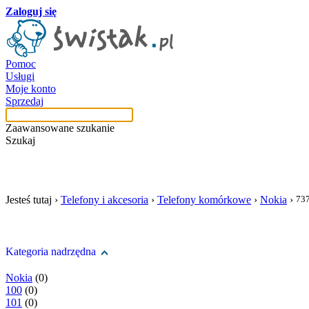
Zaloguj się
Pomoc
Usługi
Moje konto
Sprzedaj
Zaawansowane szukanie
Szukaj
szukaj w tej kategori
Jesteś tutaj ›
Telefony i akcesoria
›
Telefony komórkowe
›
Nokia
›
73
Kategoria nadrzędna
Nokia
(0)
100
(0)
101
(0)