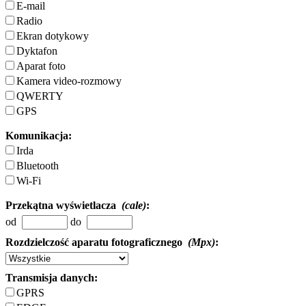
E-mail
Radio
Ekran dotykowy
Dyktafon
Aparat foto
Kamera video-rozmowy
QWERTY
GPS
Komunikacja:
Irda
Bluetooth
Wi-Fi
Przekątna wyświetlacza
(cale)
:
od
do
Rozdzielczość aparatu fotograficznego
(Mpx)
:
Transmisja danych:
GPRS