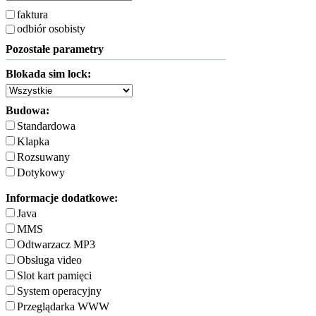
faktura
odbiór osobisty
Pozostałe parametry
Blokada sim lock:
Budowa:
Standardowa
Klapka
Rozsuwany
Dotykowy
Informacje dodatkowe:
Java
MMS
Odtwarzacz MP3
Obsługa video
Slot kart pamięci
System operacyjny
Przeglądarka WWW