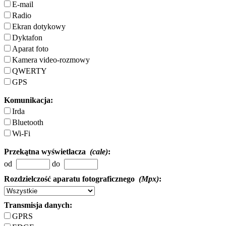
E-mail
Radio
Ekran dotykowy
Dyktafon
Aparat foto
Kamera video-rozmowy
QWERTY
GPS
Komunikacja:
Irda
Bluetooth
Wi-Fi
Przekątna wyświetlacza
(cale)
:
od
do
Rozdzielczość aparatu fotograficznego
(Mpx)
:
Transmisja danych:
GPRS