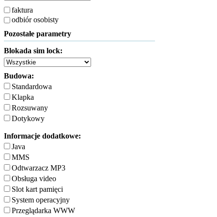
faktura
odbiór osobisty
Pozostałe parametry
Blokada sim lock:
Budowa:
Standardowa
Klapka
Rozsuwany
Dotykowy
Informacje dodatkowe:
Java
MMS
Odtwarzacz MP3
Obsługa video
Slot kart pamięci
System operacyjny
Przeglądarka WWW