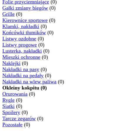
Folie przyciemniające
(0)
Gałki zmiany biegów
(0)
Grille
(0)
Kierownice sportowe
(0)
Klamki, nakładki
(0)
Końcówki tłumików
(0)
Listwy ozdobne
(0)
Listwy progowe
(0)
Lusterka, nakładki
(0)
Mieszki ochronne
(0)
Naklejki
(0)
Nakładki na pasy
(0)
Nakładki na pedały
(0)
Nakładki na wlew paliwa
(0)
Okleiny kokpitu (0)
Orurowania
(0)
Rygle
(0)
Siatki
(0)
Spoilery
(0)
Tarcze zegarów
(0)
Pozostałe
(0)