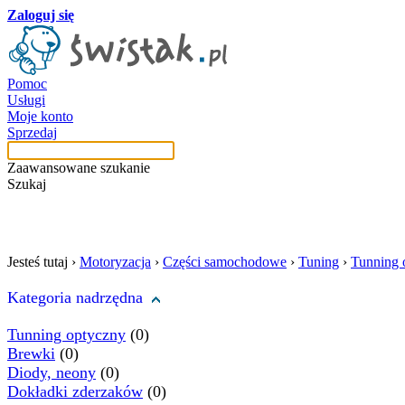
Zaloguj się
Pomoc
Usługi
Moje konto
Sprzedaj
Zaawansowane szukanie
Szukaj
szukaj w tej kategori
Jesteś tutaj ›
Motoryzacja
›
Części samochodowe
›
Tuning
›
Tunning 
Kategoria nadrzędna
Tunning optyczny
(0)
Brewki
(0)
Diody, neony
(0)
Dokładki zderzaków
(0)