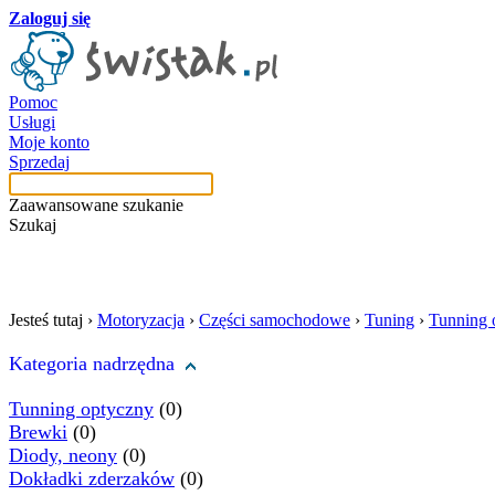
Zaloguj się
Pomoc
Usługi
Moje konto
Sprzedaj
Zaawansowane szukanie
Szukaj
szukaj w tej kategori
Jesteś tutaj ›
Motoryzacja
›
Części samochodowe
›
Tuning
›
Tunning 
Kategoria nadrzędna
Tunning optyczny
(0)
Brewki
(0)
Diody, neony
(0)
Dokładki zderzaków
(0)