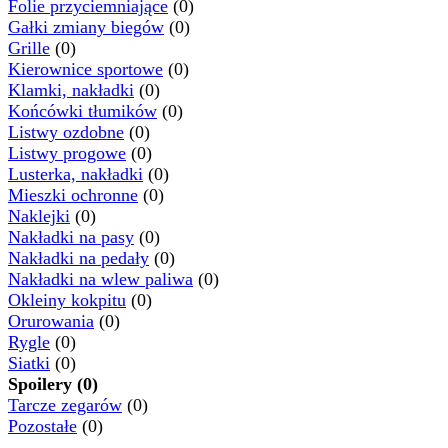
Folie przyciemniające
(0)
Gałki zmiany biegów
(0)
Grille
(0)
Kierownice sportowe
(0)
Klamki, nakładki
(0)
Końcówki tłumików
(0)
Listwy ozdobne
(0)
Listwy progowe
(0)
Lusterka, nakładki
(0)
Mieszki ochronne
(0)
Naklejki
(0)
Nakładki na pasy
(0)
Nakładki na pedały
(0)
Nakładki na wlew paliwa
(0)
Okleiny kokpitu
(0)
Orurowania
(0)
Rygle
(0)
Siatki
(0)
Spoilery (0)
Tarcze zegarów
(0)
Pozostałe
(0)