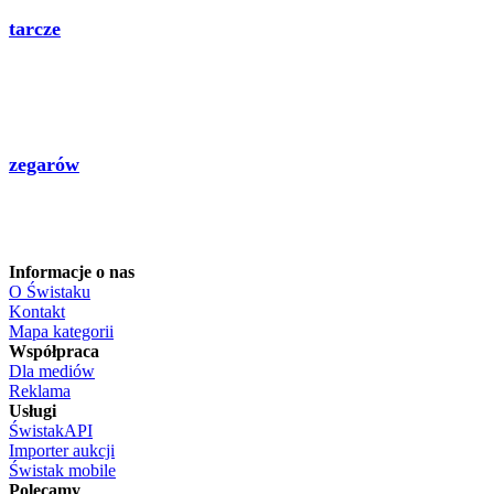
tarcze
zegarów
Informacje o nas
O Świstaku
Kontakt
Mapa kategorii
Współpraca
Dla mediów
Reklama
Usługi
ŚwistakAPI
Importer aukcji
Świstak mobile
Polecamy