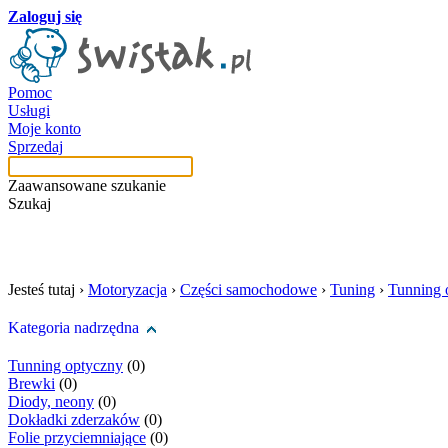
Zaloguj się
Pomoc
Usługi
Moje konto
Sprzedaj
Zaawansowane szukanie
Szukaj
szukaj w tej kategori
Jesteś tutaj ›
Motoryzacja
›
Części samochodowe
›
Tuning
›
Tunning 
Kategoria nadrzędna
Tunning optyczny
(0)
Brewki
(0)
Diody, neony
(0)
Dokładki zderzaków
(0)
Folie przyciemniające
(0)