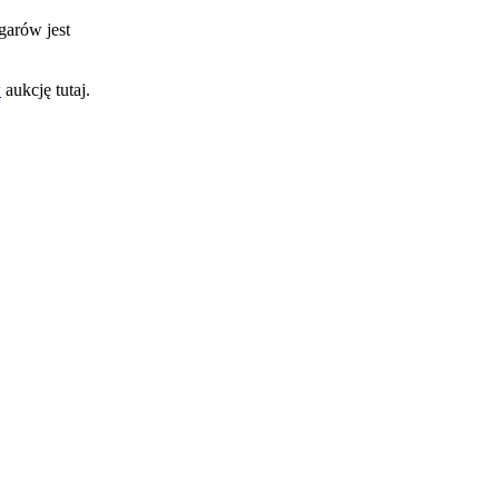
egarów jest
w
aukcję tutaj.