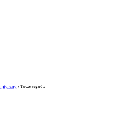
i
optyczny
›
Tarcze zegarów