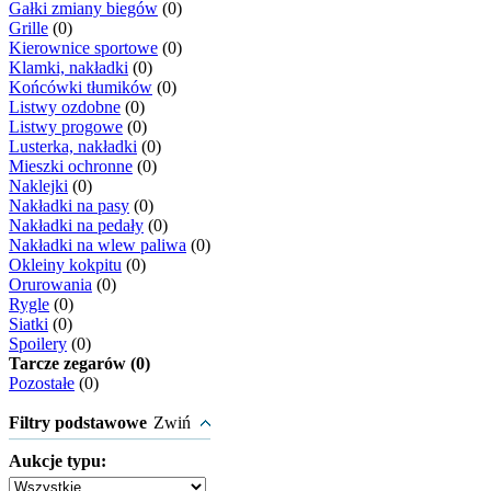
Gałki zmiany biegów
(0)
Grille
(0)
Kierownice sportowe
(0)
Klamki, nakładki
(0)
Końcówki tłumików
(0)
Listwy ozdobne
(0)
Listwy progowe
(0)
Lusterka, nakładki
(0)
Mieszki ochronne
(0)
Naklejki
(0)
Nakładki na pasy
(0)
Nakładki na pedały
(0)
Nakładki na wlew paliwa
(0)
Okleiny kokpitu
(0)
Orurowania
(0)
Rygle
(0)
Siatki
(0)
Spoilery
(0)
Tarcze zegarów (0)
Pozostałe
(0)
Filtry podstawowe
Zwiń
Aukcje typu: