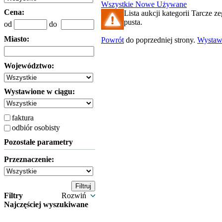
Wszystkie
Nowe
Używane
Cena:
Lista aukcji kategorii Tarcze z
pusta.
od
do
Miasto:
Powrót
do poprzedniej strony.
Wysta
Województwo:
Wystawione w ciągu:
faktura
odbiór osobisty
Pozostałe parametry
Przeznaczenie:
Filtry
Rozwiń
Najczęściej wyszukiwane