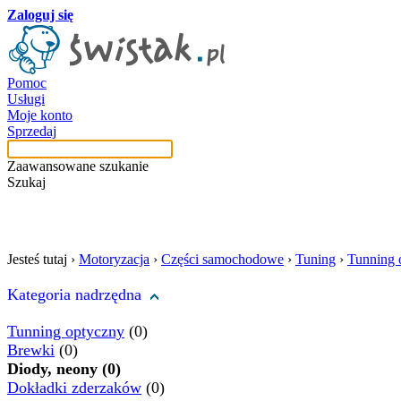
Zaloguj się
Pomoc
Usługi
Moje konto
Sprzedaj
Zaawansowane szukanie
Szukaj
szukaj w tej kategori
Jesteś tutaj ›
Motoryzacja
›
Części samochodowe
›
Tuning
›
Tunning 
Kategoria nadrzędna
Tunning optyczny
(0)
Brewki
(0)
Diody, neony (0)
Dokładki zderzaków
(0)