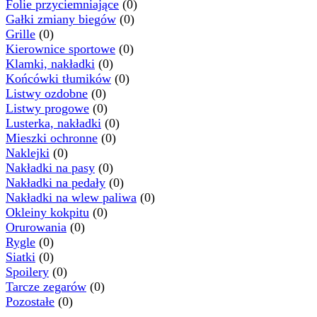
Folie przyciemniające
(0)
Gałki zmiany biegów
(0)
Grille
(0)
Kierownice sportowe
(0)
Klamki, nakładki
(0)
Końcówki tłumików
(0)
Listwy ozdobne
(0)
Listwy progowe
(0)
Lusterka, nakładki
(0)
Mieszki ochronne
(0)
Naklejki
(0)
Nakładki na pasy
(0)
Nakładki na pedały
(0)
Nakładki na wlew paliwa
(0)
Okleiny kokpitu
(0)
Orurowania
(0)
Rygle
(0)
Siatki
(0)
Spoilery
(0)
Tarcze zegarów
(0)
Pozostałe
(0)