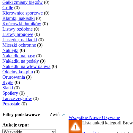
Gałki zmiany biegów
(0)
Grille
(0)
Kierownice sportowe
(0)
Klamki, nakładki
(0)
Końcówki tłumików
(0)
Listwy ozdobne
(0)
Listwy progowe
(0)
Lusterka, nakładki
(0)
Mieszki ochronne
(0)
Naklejki
(0)
Nakładki na pasy
(0)
Nakładki na pedały
(0)
Nakładki na wlew paliwa
(0)
Okleiny kokpitu
(0)
Orurowania
(0)
Rygle
(0)
Siatki
(0)
Spoilery
(0)
Tarcze zegarów
(0)
Pozostałe
(0)
Filtry podstawowe
Zwiń
Wszystkie
Nowe
Używane
Lista aukcji kategorii Brewk
Aukcje typu: