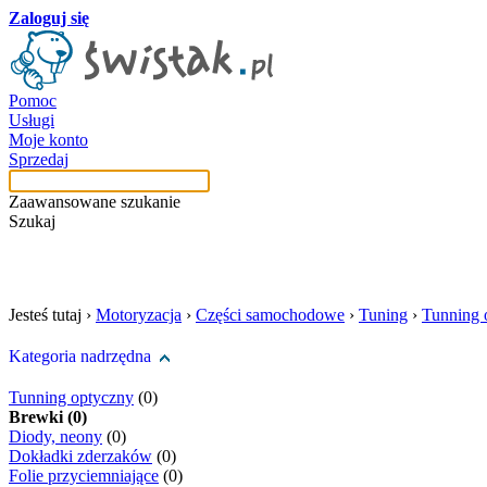
Zaloguj się
Pomoc
Usługi
Moje konto
Sprzedaj
Zaawansowane szukanie
Szukaj
szukaj w tej kategori
Jesteś tutaj ›
Motoryzacja
›
Części samochodowe
›
Tuning
›
Tunning 
Kategoria nadrzędna
Tunning optyczny
(0)
Brewki (0)
Diody, neony
(0)
Dokładki zderzaków
(0)
Folie przyciemniające
(0)