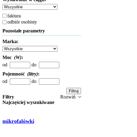
faktura
odbiór osobisty
Pozostałe parametry
Marka:
Moc
(W)
:
od
do
Pojemność
(litry)
:
od
do
Filtry
Rozwiń
Najczęściej wyszukiwane
mikrofalówki