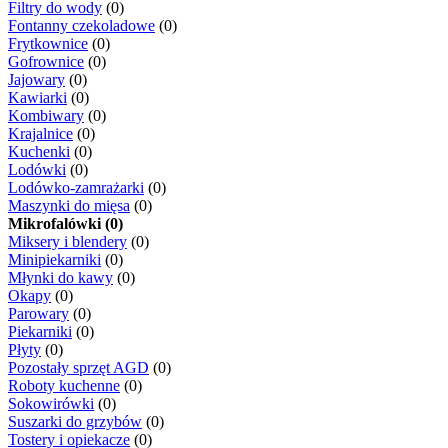
Filtry do wody
(0)
Fontanny czekoladowe
(0)
Frytkownice
(0)
Gofrownice
(0)
Jajowary
(0)
Kawiarki
(0)
Kombiwary
(0)
Krajalnice
(0)
Kuchenki
(0)
Lodówki
(0)
Lodówko-zamrażarki
(0)
Maszynki do mięsa
(0)
Mikrofalówki (0)
Miksery i blendery
(0)
Minipiekarniki
(0)
Młynki do kawy
(0)
Okapy
(0)
Parowary
(0)
Piekarniki
(0)
Płyty
(0)
Pozostały sprzęt AGD
(0)
Roboty kuchenne
(0)
Sokowirówki
(0)
Suszarki do grzybów
(0)
Tostery i opiekacze
(0)