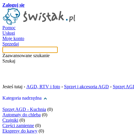
Zaloguj się
Pomoc
Usługi
Moje konto
Sprzedaj
Zaawansowane szukanie
Szukaj
szukaj w tej kategori
Jesteś tutaj ›
AGD, RTV i foto
›
Sprzęt i akcesoria AGD
›
Sprzęt AG
Kategoria nadrzędna
Sprzęt AGD - Kuchnia
(0)
Automaty do chleba
(0)
Czajniki
(0)
Części zamienne
(0)
Ekspresy do kawy
(0)