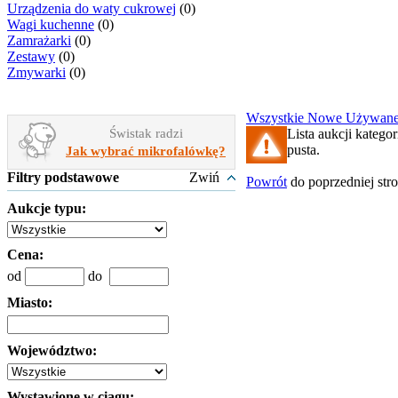
Urządzenia do waty cukrowej
(0)
Wagi kuchenne
(0)
Zamrażarki
(0)
Zestawy
(0)
Zmywarki
(0)
Wszystkie
Nowe
Używan
Świstak radzi
Lista aukcji kategor
pusta.
Jak wybrać mikrofalówkę?
Filtry podstawowe
Zwiń
Powrót
do poprzedniej str
Aukcje typu:
Cena:
od
do
Miasto:
Województwo:
Wystawione w ciągu: