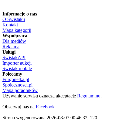
Informacje o nas
O Świstaku
Kontakt
Mapa kategorii
Współpraca
Dla mediów
Reklama
Usługi
ŚwistakAPI
Importer aukcji
Świstak mobile
Polecamy
Furgonetka.pl
Spolecznosci.pl
Mapa poradników
Używanie serwisu oznacza akceptację
Regulaminu
.
Obserwuj nas na
Facebook
Strona wygenerowana 2026-08-07 00:46:32, 120