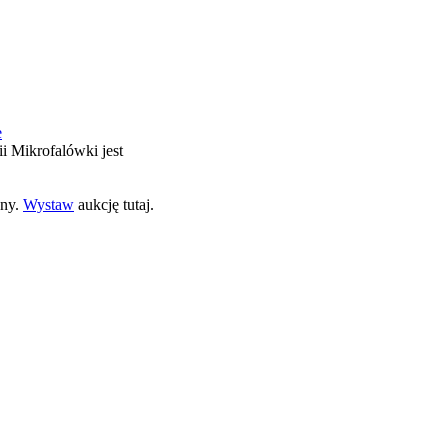
e
ii Mikrofalówki jest
ony.
Wystaw
aukcję tutaj.