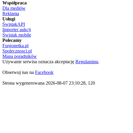
Współpraca
Dla mediów
Reklama
Usługi
ŚwistakAPI
Importer aukcji
Świstak mobile
Polecamy
Furgonetka.pl
Spolecznosci.pl
Mapa poradników
Używanie serwisu oznacza akceptację
Regulaminu
.
Obserwuj nas na
Facebook
Strona wygenerowana 2026-08-07 23:10:28, 120