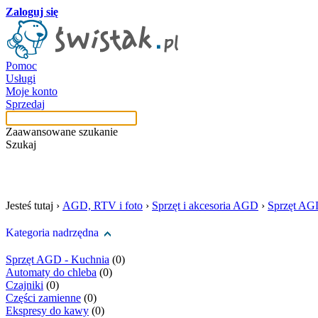
Zaloguj się
Pomoc
Usługi
Moje konto
Sprzedaj
Zaawansowane szukanie
Szukaj
szukaj w tej kategori
Jesteś tutaj ›
AGD, RTV i foto
›
Sprzęt i akcesoria AGD
›
Sprzęt AG
Kategoria nadrzędna
Sprzęt AGD - Kuchnia
(0)
Automaty do chleba
(0)
Czajniki
(0)
Części zamienne
(0)
Ekspresy do kawy
(0)