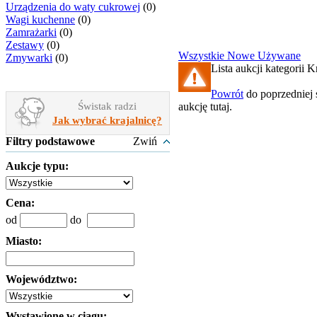
Urządzenia do waty cukrowej
(0)
Wagi kuchenne
(0)
Zamrażarki
(0)
Zestawy
(0)
Wszystkie
Nowe
Używane
Zmywarki
(0)
Lista aukcji kategorii Kr
Powrót
do poprzedniej 
Świstak radzi
aukcję tutaj.
Jak wybrać krajalnicę?
Filtry podstawowe
Zwiń
Aukcje typu:
Cena:
od
do
Miasto:
Województwo:
Wystawione w ciągu: