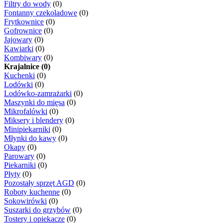
Filtry do wody
(0)
Fontanny czekoladowe
(0)
Frytkownice
(0)
Gofrownice
(0)
Jajowary
(0)
Kawiarki
(0)
Kombiwary
(0)
Krajalnice (0)
Kuchenki
(0)
Lodówki
(0)
Lodówko-zamrażarki
(0)
Maszynki do mięsa
(0)
Mikrofalówki
(0)
Miksery i blendery
(0)
Minipiekarniki
(0)
Młynki do kawy
(0)
Okapy
(0)
Parowary
(0)
Piekarniki
(0)
Płyty
(0)
Pozostały sprzęt AGD
(0)
Roboty kuchenne
(0)
Sokowirówki
(0)
Suszarki do grzybów
(0)
Tostery i opiekacze
(0)