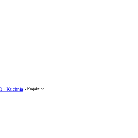
i
D - Kuchnia
›
Krajalnice