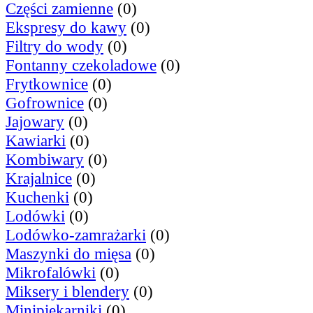
Części zamienne
(0)
Ekspresy do kawy
(0)
Filtry do wody
(0)
Fontanny czekoladowe
(0)
Frytkownice
(0)
Gofrownice
(0)
Jajowary
(0)
Kawiarki
(0)
Kombiwary
(0)
Krajalnice
(0)
Kuchenki
(0)
Lodówki
(0)
Lodówko-zamrażarki
(0)
Maszynki do mięsa
(0)
Mikrofalówki
(0)
Miksery i blendery
(0)
Minipiekarniki
(0)