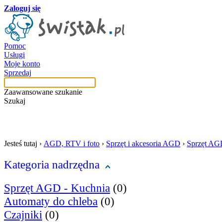
Zaloguj się
Pomoc
Usługi
Moje konto
Sprzedaj
Zaawansowane szukanie
Szukaj
szukaj w tej kategori
Jesteś tutaj ›
AGD, RTV i foto
›
Sprzęt i akcesoria AGD
›
Sprzęt AG
Kategoria nadrzędna
Sprzęt AGD - Kuchnia
(0)
Automaty do chleba
(0)
Czajniki
(0)