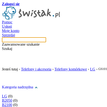
Zaloguj się
Pomoc
Usługi
Moje konto
Sprzedaj
Zaawansowane szukanie
Szukaj
szukaj w tej kategori
Jesteś tutaj ›
Telefony i akcesoria
›
Telefony komórkowe
›
LG
›
GS10
Kategoria nadrzędna
LG
(0)
B2050
(0)
B2100
(0)