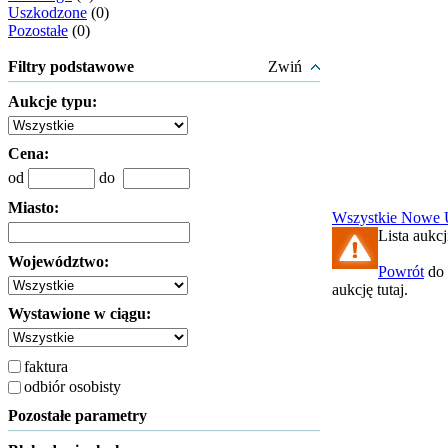
Uszkodzone
(0)
Pozostałe
(0)
Filtry podstawowe
Zwiń
Aukcje typu:
Cena:
od
do
Miasto:
Wszystkie
Nowe
Lista aukcj
Województwo:
Powrót
do 
aukcję tutaj.
Wystawione w ciągu:
faktura
odbiór osobisty
Pozostałe parametry