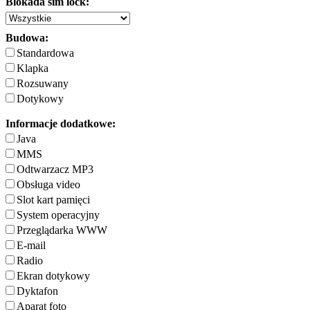
Blokada sim lock:
Budowa:
Standardowa
Klapka
Rozsuwany
Dotykowy
Informacje dodatkowe:
Java
MMS
Odtwarzacz MP3
Obsługa video
Slot kart pamięci
System operacyjny
Przeglądarka WWW
E-mail
Radio
Ekran dotykowy
Dyktafon
Aparat foto