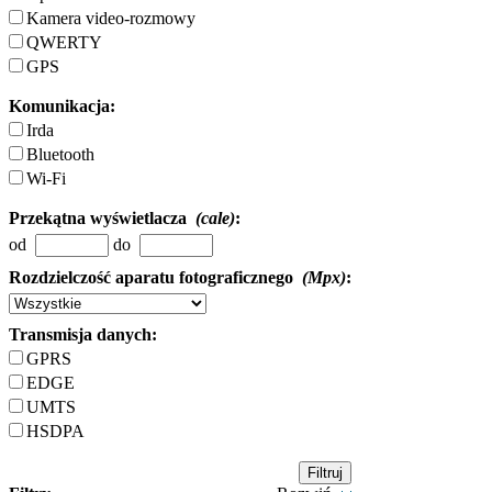
Kamera video-rozmowy
QWERTY
GPS
Komunikacja:
Irda
Bluetooth
Wi-Fi
Przekątna wyświetlacza
(cale)
:
od
do
Rozdzielczość aparatu fotograficznego
(Mpx)
:
Transmisja danych:
GPRS
EDGE
UMTS
HSDPA