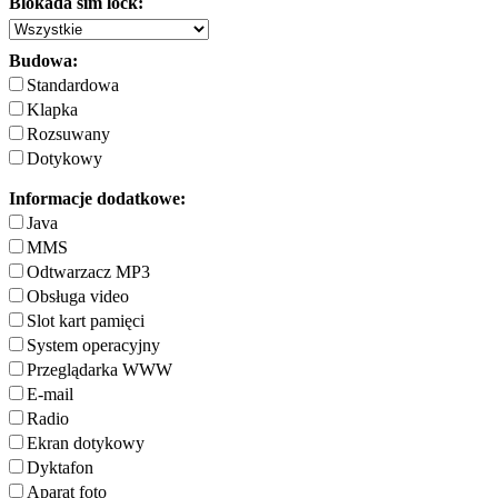
Blokada sim lock:
Budowa:
Standardowa
Klapka
Rozsuwany
Dotykowy
Informacje dodatkowe:
Java
MMS
Odtwarzacz MP3
Obsługa video
Slot kart pamięci
System operacyjny
Przeglądarka WWW
E-mail
Radio
Ekran dotykowy
Dyktafon
Aparat foto