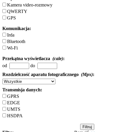
Kamera video-rozmowy
QWERTY
GPS
Komunikacja:
Irda
Bluetooth
Wi-Fi
Przekątna wyświetlacza
(cale)
:
od
do
Rozdzielczość aparatu fotograficznego
(Mpx)
:
Transmisja danych:
GPRS
EDGE
UMTS
HSDPA