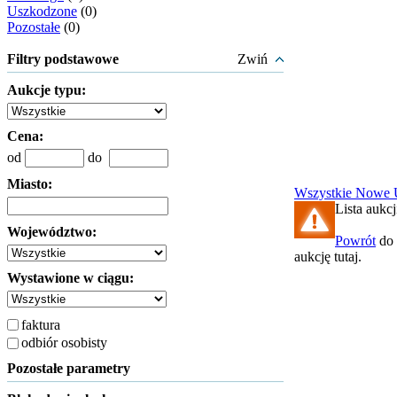
Uszkodzone
(0)
Pozostałe
(0)
Filtry podstawowe
Zwiń
Aukcje typu:
Cena:
od
do
Miasto:
Wszystkie
Nowe
Lista aukcj
Województwo:
Powrót
do 
aukcję tutaj.
Wystawione w ciągu:
faktura
odbiór osobisty
Pozostałe parametry