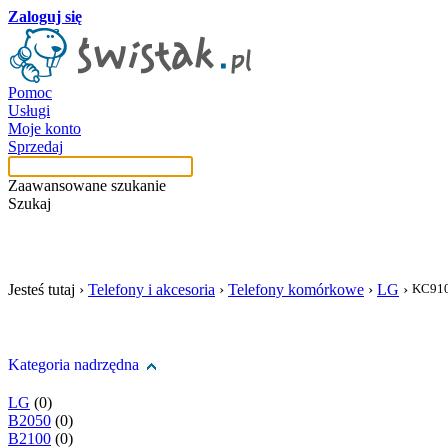
Zaloguj się
Pomoc
Usługi
Moje konto
Sprzedaj
Zaawansowane szukanie
Szukaj
szukaj w tej kategori
Jesteś tutaj ›
Telefony i akcesoria
›
Telefony komórkowe
›
LG
›
KC91
Kategoria nadrzędna
LG
(0)
B2050
(0)
B2100
(0)