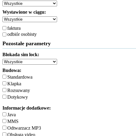
Wystawione w ciągu:
faktura
odbiór osobisty
Pozostałe parametry
Blokada sim lock:
Budowa:
Standardowa
Klapka
Rozsuwany
Dotykowy
Informacje dodatkowe:
Java
MMS
Odtwarzacz MP3
Obsługa video