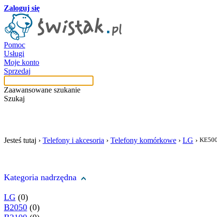
Zaloguj się
Pomoc
Usługi
Moje konto
Sprzedaj
Zaawansowane szukanie
Szukaj
szukaj w tej kategori
Jesteś tutaj ›
Telefony i akcesoria
›
Telefony komórkowe
›
LG
›
KE50
Kategoria nadrzędna
LG
(0)
B2050
(0)