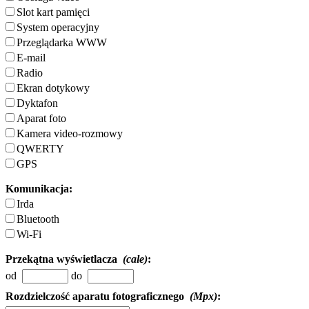
Slot kart pamięci
System operacyjny
Przeglądarka WWW
E-mail
Radio
Ekran dotykowy
Dyktafon
Aparat foto
Kamera video-rozmowy
QWERTY
GPS
Komunikacja:
Irda
Bluetooth
Wi-Fi
Przekątna wyświetlacza
(cale)
:
od
do
Rozdzielczość aparatu fotograficznego
(Mpx)
: