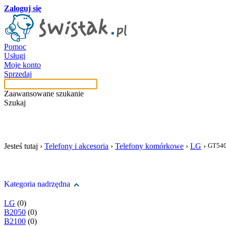
Zaloguj się
Pomoc
Usługi
Moje konto
Sprzedaj
Zaawansowane szukanie
Szukaj
szukaj w tej kategori
Jesteś tutaj ›
Telefony i akcesoria
›
Telefony komórkowe
›
LG
›
GT54
Kategoria nadrzędna
LG
(0)
B2050
(0)
B2100
(0)