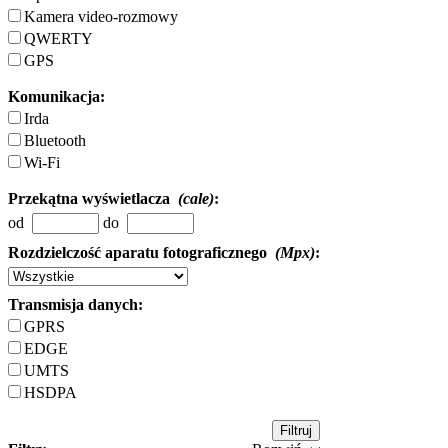
Kamera video-rozmowy
QWERTY
GPS
Komunikacja:
Irda
Bluetooth
Wi-Fi
Przekątna wyświetlacza
(cale)
:
od
do
Rozdzielczość aparatu fotograficznego
(Mpx)
:
Transmisja danych:
GPRS
EDGE
UMTS
HSDPA