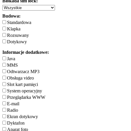
Blokada sim lock:
Budowa:
Standardowa
Klapka
Rozsuwany
Dotykowy
Informacje dodatkowe:
Java
MMS
Odtwarzacz MP3
Obsługa video
Slot kart pamięci
System operacyjny
Przeglądarka WWW
E-mail
Radio
Ekran dotykowy
Dyktafon
Aparat foto