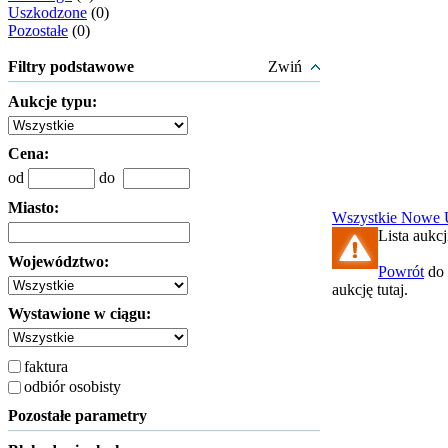
Uszkodzone
(0)
Pozostałe
(0)
Filtry podstawowe
Zwiń
Aukcje typu:
Cena:
od
do
Miasto:
Wszystkie
Nowe
Lista aukcj
Województwo:
Powrót
do 
aukcję tutaj.
Wystawione w ciągu:
faktura
odbiór osobisty
Pozostałe parametry