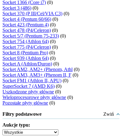
Socket 1366 (Core i7)
(0)
Socket 3 (486)
(0)
Socket 370 (P III/Cel/VIA C3)
(0)
Socket 4 (Pentum 60/66)
(0)
Socket 423 (Pentium 4)
(0)
Socket 478 (P4/Celeron)
(0)
Socket 5/7 (Pentium 75-233)
(0)
Socket 754 (Athlon 64)
(0)
Socket 775 (P4/Celeron)
(0)
Socket 8 (Pentium Pro)
(0)
Socket 939 (Athlon 64)
(0)
Socket A (Athlon/Duron)
(0)
Socket AM2, AM2+ (Phenom, Athl
(0)
Socket AM3, AM3+ (Phenom II, F
(0)
Socket FM1 (Athlon II, APU)
(0)
SuperSocket 7 (AMD K6)
(0)
Uszkodzone płyty główne
(0)
Wieloprocesorowe płyty główne
(0)
Pozostałe płyty główne
(0)
Filtry podstawowe
Zwiń
Aukcje typu: