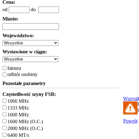
Cena:
od
do
Miasto:
Województwo:
Wystawione w ciągu:
faktura
odbiór osobisty
Pozostałe parametry
Częstotliwość szyny FSB:
Wszyst
1066 MHz
1333 MHz
1600 MHz
Powrót
1600 MHz (O.C.)
2000 MHz (O.C.)
6400 MT/s