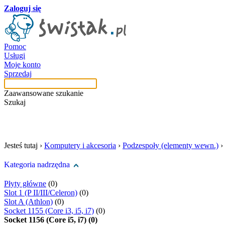
Zaloguj się
Pomoc
Usługi
Moje konto
Sprzedaj
Zaawansowane szukanie
Szukaj
szukaj w tej kategori
Jesteś tutaj ›
Komputery i akcesoria
›
Podzespoły (elementy wewn.)
›
Kategoria nadrzędna
Płyty główne
(0)
Slot 1 (P II/III/Celeron)
(0)
Slot A (Athlon)
(0)
Socket 1155 (Core i3, i5, i7)
(0)
Socket 1156 (Core i5, i7) (0)