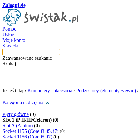
Zaloguj się
Pomoc
Usługi
Moje konto
Sprzedaj
Zaawansowane szukanie
Szukaj
szukaj w tej kategori
Jesteś tutaj ›
Komputery i akcesoria
›
Podzespoły (elementy wewn.)
›
Kategoria nadrzędna
Płyty główne
(0)
Slot 1 (P II/III/Celeron) (0)
Slot A (Athlon)
(0)
Socket 1155 (Core i3, i5, i7)
(0)
Socket 1156 (Core i5, i7)
(0)