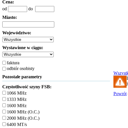
Cena:
od
do
Miasto:
Województwo:
Wystawione w ciągu:
faktura
odbiór osobisty
Wszyst
Pozostałe parametry
Częstotliwość szyny FSB:
1066 MHz
Powrót
1333 MHz
1600 MHz
1600 MHz (O.C.)
2000 MHz (O.C.)
6400 MT/s