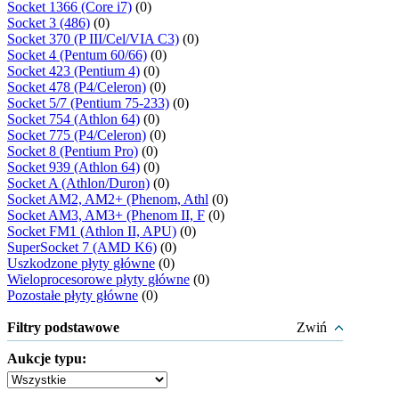
Socket 1366 (Core i7)
(0)
Socket 3 (486)
(0)
Socket 370 (P III/Cel/VIA C3)
(0)
Socket 4 (Pentum 60/66)
(0)
Socket 423 (Pentium 4)
(0)
Socket 478 (P4/Celeron)
(0)
Socket 5/7 (Pentium 75-233)
(0)
Socket 754 (Athlon 64)
(0)
Socket 775 (P4/Celeron)
(0)
Socket 8 (Pentium Pro)
(0)
Socket 939 (Athlon 64)
(0)
Socket A (Athlon/Duron)
(0)
Socket AM2, AM2+ (Phenom, Athl
(0)
Socket AM3, AM3+ (Phenom II, F
(0)
Socket FM1 (Athlon II, APU)
(0)
SuperSocket 7 (AMD K6)
(0)
Uszkodzone płyty główne
(0)
Wieloprocesorowe płyty główne
(0)
Pozostałe płyty główne
(0)
Filtry podstawowe
Zwiń
Aukcje typu: