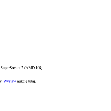
rii SuperSocket 7 (AMD K6)
ny.
Wystaw
aukcję tutaj.