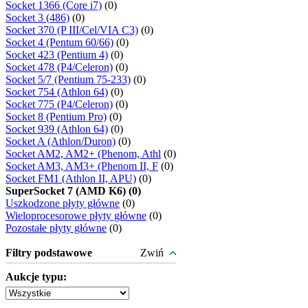
Socket 1366 (Core i7)
(0)
Socket 3 (486)
(0)
Socket 370 (P III/Cel/VIA C3)
(0)
Socket 4 (Pentum 60/66)
(0)
Socket 423 (Pentium 4)
(0)
Socket 478 (P4/Celeron)
(0)
Socket 5/7 (Pentium 75-233)
(0)
Socket 754 (Athlon 64)
(0)
Socket 775 (P4/Celeron)
(0)
Socket 8 (Pentium Pro)
(0)
Socket 939 (Athlon 64)
(0)
Socket A (Athlon/Duron)
(0)
Socket AM2, AM2+ (Phenom, Athl
(0)
Socket AM3, AM3+ (Phenom II, F
(0)
Socket FM1 (Athlon II, APU)
(0)
SuperSocket 7 (AMD K6) (0)
Uszkodzone płyty główne
(0)
Wieloprocesorowe płyty główne
(0)
Pozostałe płyty główne
(0)
Filtry podstawowe
Zwiń
Aukcje typu: