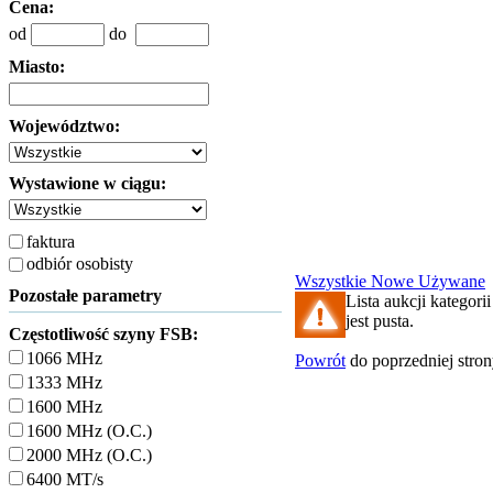
Cena:
od
do
Miasto:
Województwo:
Wystawione w ciągu:
faktura
odbiór osobisty
Wszystkie
Nowe
Używane
Pozostałe parametry
Lista aukcji katego
jest pusta.
Częstotliwość szyny FSB:
1066 MHz
Powrót
do poprzedniej stro
1333 MHz
1600 MHz
1600 MHz (O.C.)
2000 MHz (O.C.)
6400 MT/s