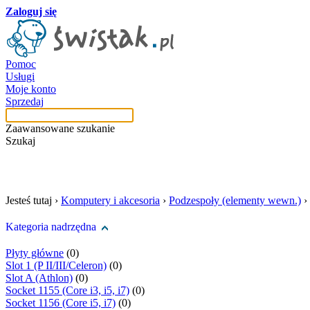
Zaloguj się
Pomoc
Usługi
Moje konto
Sprzedaj
Zaawansowane szukanie
Szukaj
szukaj w tej kategori
Jesteś tutaj ›
Komputery i akcesoria
›
Podzespoły (elementy wewn.)
›
Kategoria nadrzędna
Płyty główne
(0)
Slot 1 (P II/III/Celeron)
(0)
Slot A (Athlon)
(0)
Socket 1155 (Core i3, i5, i7)
(0)
Socket 1156 (Core i5, i7)
(0)