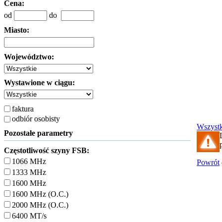
Cena:
od
do
Miasto:
Województwo:
Wystawione w ciągu:
faktura
odbiór osobisty
Wszyst
Pozostałe parametry
Częstotliwość szyny FSB:
1066 MHz
Powrót
1333 MHz
1600 MHz
1600 MHz (O.C.)
2000 MHz (O.C.)
6400 MT/s