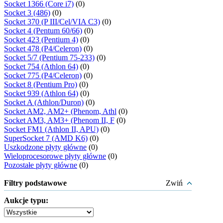
Socket 1366 (Core i7)
(0)
Socket 3 (486)
(0)
Socket 370 (P III/Cel/VIA C3)
(0)
Socket 4 (Pentum 60/66)
(0)
Socket 423 (Pentium 4)
(0)
Socket 478 (P4/Celeron)
(0)
Socket 5/7 (Pentium 75-233)
(0)
Socket 754 (Athlon 64)
(0)
Socket 775 (P4/Celeron)
(0)
Socket 8 (Pentium Pro)
(0)
Socket 939 (Athlon 64)
(0)
Socket A (Athlon/Duron)
(0)
Socket AM2, AM2+ (Phenom, Athl
(0)
Socket AM3, AM3+ (Phenom II, F
(0)
Socket FM1 (Athlon II, APU)
(0)
SuperSocket 7 (AMD K6)
(0)
Uszkodzone płyty główne
(0)
Wieloprocesorowe płyty główne
(0)
Pozostałe płyty główne
(0)
Filtry podstawowe
Zwiń
Aukcje typu: