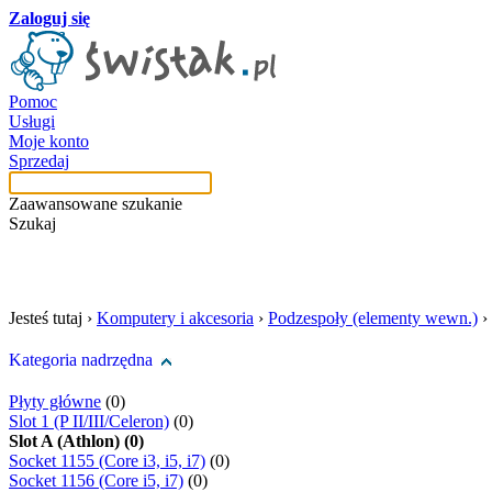
Zaloguj się
Pomoc
Usługi
Moje konto
Sprzedaj
Zaawansowane szukanie
Szukaj
szukaj w tej kategori
Jesteś tutaj ›
Komputery i akcesoria
›
Podzespoły (elementy wewn.)
›
Kategoria nadrzędna
Płyty główne
(0)
Slot 1 (P II/III/Celeron)
(0)
Slot A (Athlon) (0)
Socket 1155 (Core i3, i5, i7)
(0)
Socket 1156 (Core i5, i7)
(0)