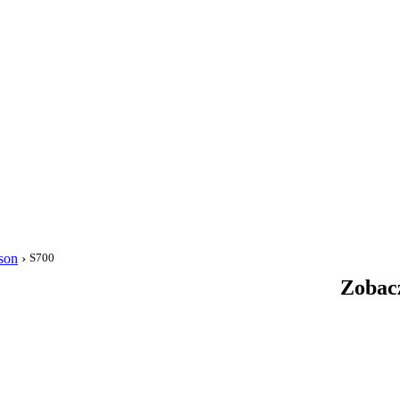
i
son
›
S700
Zobacz