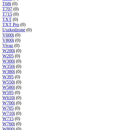
T68i
(0)
T707
(0)
T715
(0)
TXT
(0)
TXT Pro
(0)
Uszkodzone
(0)
V600i
(0)
V800i
(0)
Vivaz
(0)
W200i
(0)
W205
(0)
W300i
(0)
W350i
(0)
W380i
(0)
W395
(0)
W550i
(0)
W580i
(0)
W595
(0)
W610i
(0)
W700i
(0)
W705
(0)
W710i
(0)
W715
(0)
W760i
(0)
W800i
(0)