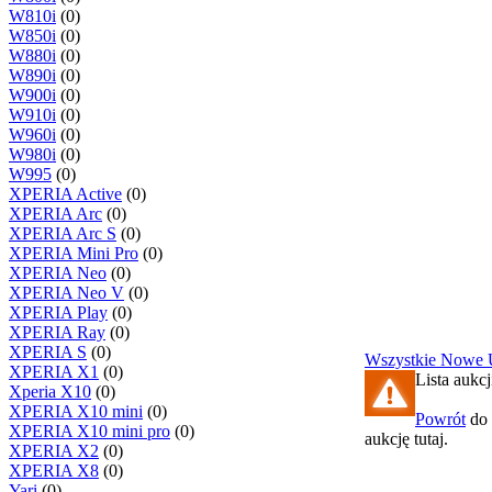
W810i
(0)
W850i
(0)
W880i
(0)
W890i
(0)
W900i
(0)
W910i
(0)
W960i
(0)
W980i
(0)
W995
(0)
XPERIA Active
(0)
XPERIA Arc
(0)
XPERIA Arc S
(0)
XPERIA Mini Pro
(0)
XPERIA Neo
(0)
XPERIA Neo V
(0)
XPERIA Play
(0)
XPERIA Ray
(0)
XPERIA S
(0)
Wszystkie
Nowe
XPERIA X1
(0)
Lista aukcj
Xperia X10
(0)
XPERIA X10 mini
(0)
Powrót
do 
XPERIA X10 mini pro
(0)
aukcję tutaj.
XPERIA X2
(0)
XPERIA X8
(0)
Yari
(0)