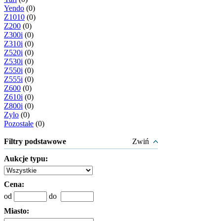
Yendo
(0)
Z1010
(0)
Z200
(0)
Z300i
(0)
Z310i
(0)
Z520i
(0)
Z530i
(0)
Z550i
(0)
Z555i
(0)
Z600
(0)
Z610i
(0)
Z800i
(0)
Zylo
(0)
Pozostałe
(0)
Filtry podstawowe
Zwiń
Aukcje typu:
Cena:
od
do
Miasto: