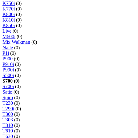
K750i
(0)
K770i
(0)
K800i
(0)
K810i
(0)
K850i
(0)
Live
(0)
M600i
(0)
Mix Walkman
(0)
Naite
(0)
P1i
(0)
P900
(0)
P910i
(0)
P990i
(0)
S500i
(0)
S700 (0)
S700i
(0)
Satio
(0)
Spiro
(0)
T230
(0)
T290i
(0)
T300
(0)
T303
(0)
T310
(0)
T610
(0)
T630
(0)