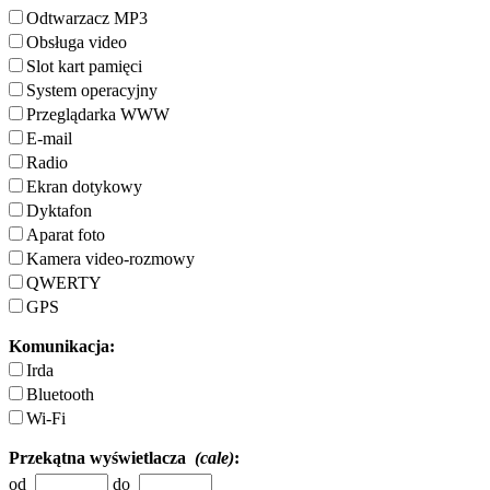
Odtwarzacz MP3
Obsługa video
Slot kart pamięci
System operacyjny
Przeglądarka WWW
E-mail
Radio
Ekran dotykowy
Dyktafon
Aparat foto
Kamera video-rozmowy
QWERTY
GPS
Komunikacja:
Irda
Bluetooth
Wi-Fi
Przekątna wyświetlacza
(cale)
:
od
do