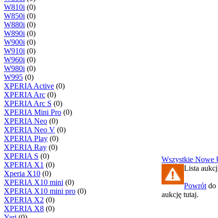
W810i
(0)
W850i
(0)
W880i
(0)
W890i
(0)
W900i
(0)
W910i
(0)
W960i
(0)
W980i
(0)
W995
(0)
XPERIA Active
(0)
XPERIA Arc
(0)
XPERIA Arc S
(0)
XPERIA Mini Pro
(0)
XPERIA Neo
(0)
XPERIA Neo V
(0)
XPERIA Play
(0)
XPERIA Ray
(0)
XPERIA S
(0)
Wszystkie
Nowe
XPERIA X1
(0)
Lista aukcj
Xperia X10
(0)
XPERIA X10 mini
(0)
Powrót
do 
XPERIA X10 mini pro
(0)
aukcję tutaj.
XPERIA X2
(0)
XPERIA X8
(0)
Yari
(0)