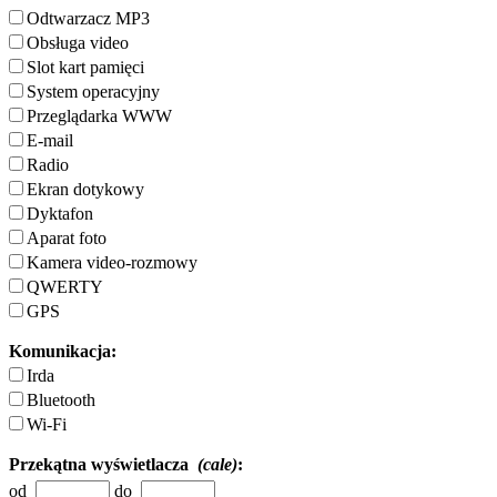
Odtwarzacz MP3
Obsługa video
Slot kart pamięci
System operacyjny
Przeglądarka WWW
E-mail
Radio
Ekran dotykowy
Dyktafon
Aparat foto
Kamera video-rozmowy
QWERTY
GPS
Komunikacja:
Irda
Bluetooth
Wi-Fi
Przekątna wyświetlacza
(cale)
:
od
do