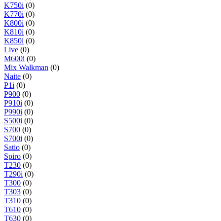
K750i
(0)
K770i
(0)
K800i
(0)
K810i
(0)
K850i
(0)
Live
(0)
M600i
(0)
Mix Walkman
(0)
Naite
(0)
P1i
(0)
P900
(0)
P910i
(0)
P990i
(0)
S500i
(0)
S700
(0)
S700i
(0)
Satio
(0)
Spiro
(0)
T230
(0)
T290i
(0)
T300
(0)
T303
(0)
T310
(0)
T610
(0)
T630
(0)