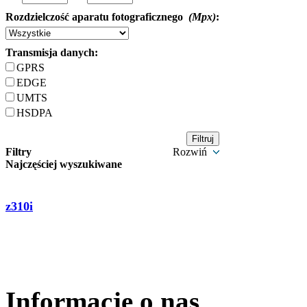
Rozdzielczość aparatu fotograficznego
(Mpx)
:
Transmisja danych:
GPRS
EDGE
UMTS
HSDPA
Filtry
Rozwiń
Najczęściej wyszukiwane
z310i
Informacje o nas