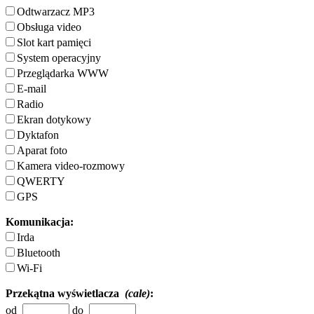
Odtwarzacz MP3
Obsługa video
Slot kart pamięci
System operacyjny
Przeglądarka WWW
E-mail
Radio
Ekran dotykowy
Dyktafon
Aparat foto
Kamera video-rozmowy
QWERTY
GPS
Komunikacja:
Irda
Bluetooth
Wi-Fi
Przekątna wyświetlacza
(cale)
:
od
do