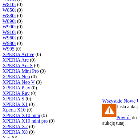
W810i
(0)
W850i
(0)
W880i
(0)
W890i
(0)
W900i
(0)
W910i
(0)
W960i
(0)
W980i
(0)
W995
(0)
XPERIA Active
(0)
XPERIA Arc
(0)
XPERIA Arc S
(0)
XPERIA Mini Pro
(0)
XPERIA Neo
(0)
XPERIA Neo V
(0)
XPERIA Play
(0)
XPERIA Ray
(0)
XPERIA S
(0)
Wszystkie
Nowe
XPERIA X1
(0)
Lista aukcj
Xperia X10
(0)
XPERIA X10 mini
(0)
Powrót
do 
XPERIA X10 mini pro
(0)
aukcję tutaj.
XPERIA X2
(0)
XPERIA X8
(0)
Yari
(0)