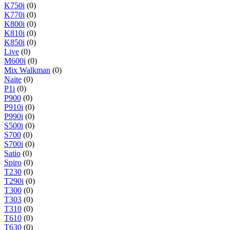
K750i
(0)
K770i
(0)
K800i
(0)
K810i
(0)
K850i
(0)
Live
(0)
M600i
(0)
Mix Walkman
(0)
Naite
(0)
P1i
(0)
P900
(0)
P910i
(0)
P990i
(0)
S500i
(0)
S700
(0)
S700i
(0)
Satio
(0)
Spiro
(0)
T230
(0)
T290i
(0)
T300
(0)
T303
(0)
T310
(0)
T610
(0)
T630
(0)