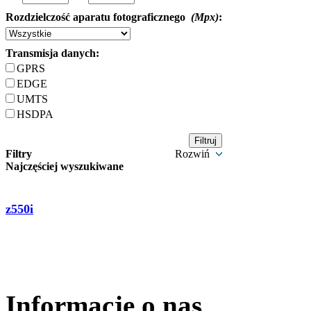
Rozdzielczość aparatu fotograficznego
(Mpx)
:
Transmisja danych:
GPRS
EDGE
UMTS
HSDPA
Filtry
Rozwiń
Najczęściej wyszukiwane
z550i
Informacje o nas