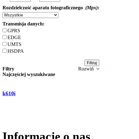
Rozdzielczość aparatu fotograficznego
(Mpx)
:
Transmisja danych:
GPRS
EDGE
UMTS
HSDPA
Filtry
Rozwiń
Najczęściej wyszukiwane
k610i
Informacje o nas