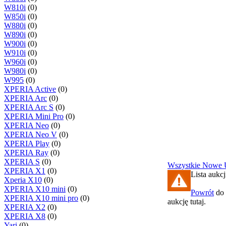
W810i
(0)
W850i
(0)
W880i
(0)
W890i
(0)
W900i
(0)
W910i
(0)
W960i
(0)
W980i
(0)
W995
(0)
XPERIA Active
(0)
XPERIA Arc
(0)
XPERIA Arc S
(0)
XPERIA Mini Pro
(0)
XPERIA Neo
(0)
XPERIA Neo V
(0)
XPERIA Play
(0)
XPERIA Ray
(0)
XPERIA S
(0)
Wszystkie
Nowe
XPERIA X1
(0)
Lista aukcj
Xperia X10
(0)
XPERIA X10 mini
(0)
Powrót
do 
XPERIA X10 mini pro
(0)
aukcję tutaj.
XPERIA X2
(0)
XPERIA X8
(0)
Yari
(0)