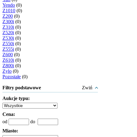
Yendo
(0)
Z1010
(0)
Z200
(0)
Z300i
(0)
Z310i
(0)
Z520i
(0)
Z530i
(0)
Z550i
(0)
Z555i
(0)
Z600
(0)
Z610i
(0)
Z800i
(0)
Zylo
(0)
Pozostałe
(0)
Filtry podstawowe
Zwiń
Aukcje typu:
Cena:
od
do
Miasto: