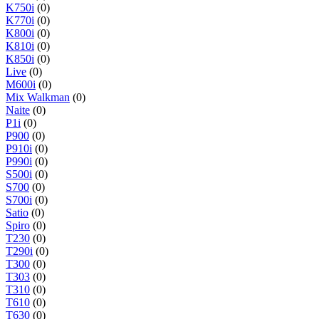
K750i
(0)
K770i
(0)
K800i
(0)
K810i
(0)
K850i
(0)
Live
(0)
M600i
(0)
Mix Walkman
(0)
Naite
(0)
P1i
(0)
P900
(0)
P910i
(0)
P990i
(0)
S500i
(0)
S700
(0)
S700i
(0)
Satio
(0)
Spiro
(0)
T230
(0)
T290i
(0)
T300
(0)
T303
(0)
T310
(0)
T610
(0)
T630
(0)