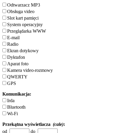
Odtwarzacz MP3
Obsługa video
Slot kart pamięci
System operacyjny
Przeglądarka WWW
E-mail
Radio
Ekran dotykowy
Dyktafon
Aparat foto
Kamera video-rozmowy
QWERTY
GPS
Komunikacja:
Irda
Bluetooth
Wi-Fi
Przekątna wyświetlacza
(cale)
:
od
do