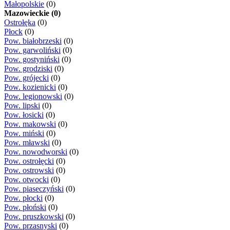
Małopolskie
(0)
Mazowieckie (0)
Ostrołęka
(0)
Płock
(0)
Pow. białobrzeski
(0)
Pow. garwoliński
(0)
Pow. gostyniński
(0)
Pow. grodziski
(0)
Pow. grójecki
(0)
Pow. kozienicki
(0)
Pow. legionowski
(0)
Pow. lipski
(0)
Pow. łosicki
(0)
Pow. makowski
(0)
Pow. miński
(0)
Pow. mławski
(0)
Pow. nowodworski
(0)
Pow. ostrołęcki
(0)
Pow. ostrowski
(0)
Pow. otwocki
(0)
Pow. piaseczyński
(0)
Pow. płocki
(0)
Pow. płoński
(0)
Pow. pruszkowski
(0)
Pow. przasnyski
(0)