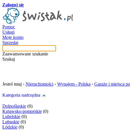
Zaloguj się
Pomoc
Usługi
Moje konto
Sprzedaj
Zaawansowane szukanie
Szukaj
szukaj w tej kategori
Jesteś tutaj ›
Nieruchomości
›
Wynajem - Polska
›
Garaże i miejsca p
Kategoria nadrzędna
Dolnośląskie
(0)
Kujawsko-pomorskie
(0)
Lubelskie
(0)
Lubuskie
(0)
Łódzkie
(0)