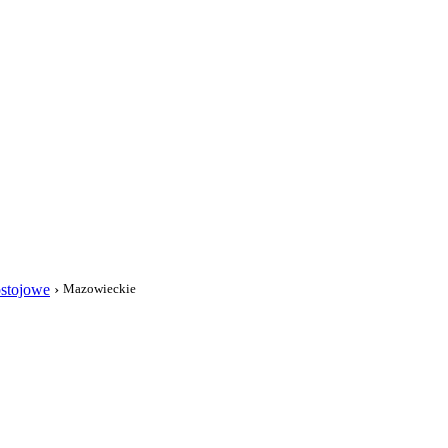
i
ostojowe
›
Mazowieckie