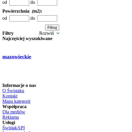
od
do
Powierzchnia
(m2)
:
od
do
Filtry
Rozwiń
Najczęściej wyszukiwane
mazowieckie
Informacje o nas
O Świstaku
Kontakt
Mapa kategorii
Współpraca
Dla mediów
Reklama
Usługi
ŚwistakAPI