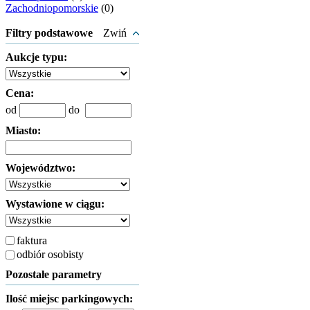
Zachodniopomorskie
(0)
Filtry podstawowe
Zwiń
Aukcje typu:
Cena:
od
do
Miasto:
Województwo:
Wystawione w ciągu:
faktura
odbiór osobisty
Pozostałe parametry
Ilość miejsc parkingowych: