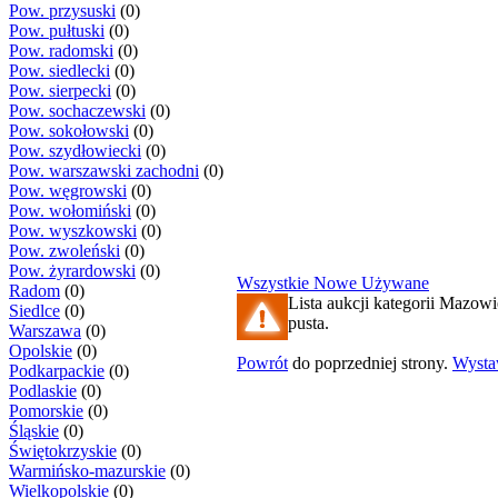
Pow. przysuski
(0)
Pow. pułtuski
(0)
Pow. radomski
(0)
Pow. siedlecki
(0)
Pow. sierpecki
(0)
Pow. sochaczewski
(0)
Pow. sokołowski
(0)
Pow. szydłowiecki
(0)
Pow. warszawski zachodni
(0)
Pow. węgrowski
(0)
Pow. wołomiński
(0)
Pow. wyszkowski
(0)
Pow. zwoleński
(0)
Pow. żyrardowski
(0)
Wszystkie
Nowe
Używane
Radom
(0)
Lista aukcji kategorii Mazowi
Siedlce
(0)
pusta.
Warszawa
(0)
Opolskie
(0)
Powrót
do poprzedniej strony.
Wyst
Podkarpackie
(0)
Podlaskie
(0)
Pomorskie
(0)
Śląskie
(0)
Świętokrzyskie
(0)
Warmińsko-mazurskie
(0)
Wielkopolskie
(0)