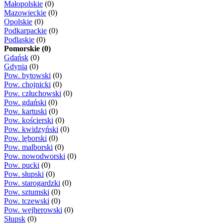
Małopolskie
(0)
Mazowieckie
(0)
Opolskie
(0)
Podkarpackie
(0)
Podlaskie
(0)
Pomorskie (0)
Gdańsk
(0)
Gdynia
(0)
Pow. bytowski
(0)
Pow. chojnicki
(0)
Pow. człuchowski
(0)
Pow. gdański
(0)
Pow. kartuski
(0)
Pow. kościerski
(0)
Pow. kwidzyński
(0)
Pow. lęborski
(0)
Pow. malborski
(0)
Pow. nowodworski
(0)
Pow. pucki
(0)
Pow. słupski
(0)
Pow. starogardzki
(0)
Pow. sztumski
(0)
Pow. tczewski
(0)
Pow. wejherowski
(0)
Słupsk
(0)