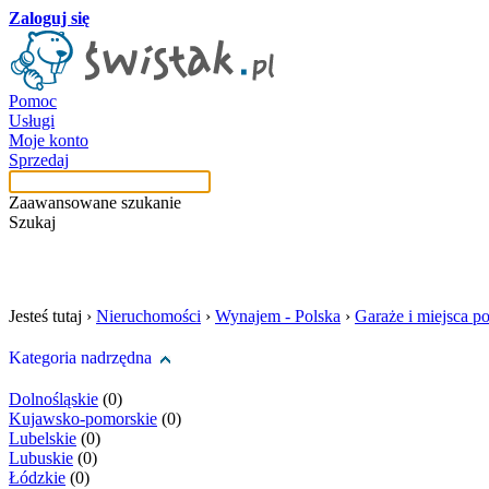
Zaloguj się
Pomoc
Usługi
Moje konto
Sprzedaj
Zaawansowane szukanie
Szukaj
szukaj w tej kategori
Jesteś tutaj ›
Nieruchomości
›
Wynajem - Polska
›
Garaże i miejsca p
Kategoria nadrzędna
Dolnośląskie
(0)
Kujawsko-pomorskie
(0)
Lubelskie
(0)
Lubuskie
(0)
Łódzkie
(0)