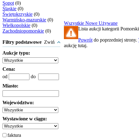
Sopot
(0)
Śląskie
(0)
Świętokrzyskie
(0)
Warmińsko-mazurskie
(0)
Wszystkie
Nowe
Używane
Wielkopolskie
(0)
Lista aukcji kategorii Pomorskie
Zachodniopomorskie
(0)
Powrót
do poprzedniej strony.
Filtry podstawowe
Zwiń
aukcję tutaj.
Aukcje typu:
Cena:
od
do
Miasto:
Województwo:
Wystawione w ciągu:
faktura