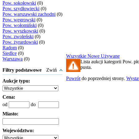
Pow. sokołowski
(0)
Pow. szydłowiecki
(0)
Pow. warszawski zachodni
(0)
Pow. węgrowski
(0)
Pow. wołomiński
(0)
Pow. wyszkowski
(0)
Pow. zwoleński
(0)
Pow. żyrardowski
(0)
Radom
(0)
Siedlce
(0)
Wszystkie
Nowe
Używane
Warszawa
(0)
Lista aukcji kategorii Pow. pło
pusta.
Filtry podstawowe
Zwiń
Powrót
do poprzedniej strony.
Wyst
Aukcje typu:
Cena:
od
do
Miasto:
Województwo: