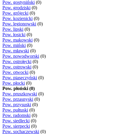
Pow. gostyniński
(0)
Pow. grodziski
(0)
Pow. grójecki
(0)
Pow. kozienicki
(0)
Pow. legionowski
(0)
Pow. lipski
(0)
Pow. łosicki
(0)
Pow. makowski
(0)
Pow. miński
(0)
Pow. mławski
(0)
Pow. nowodworski
(0)
Pow. ostrołęcki
(0)
Pow. ostrowski
(0)
Pow. otwocki
(0)
Pow. piaseczyński
(0)
Pow. płocki
(0)
Pow. płoński (0)
Pow. pruszkowski
(0)
Pow. przasnyski
(0)
Pow. przysuski
(0)
Pow. pułtuski
(0)
Pow. radomski
(0)
Pow. siedlecki
(0)
Pow. sierpecki
(0)
Pow. sochaczewski
(0)