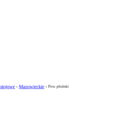
i
ostojowe
›
Mazowieckie
›
Pow. płoński