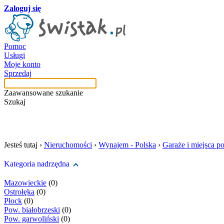
Zaloguj się
Pomoc
Usługi
Moje konto
Sprzedaj
Zaawansowane szukanie
Szukaj
szukaj w tej kategori
Jesteś tutaj ›
Nieruchomości
›
Wynajem - Polska
›
Garaże i miejsca p
Kategoria nadrzędna
Mazowieckie
(0)
Ostrołęka
(0)
Płock
(0)
Pow. białobrzeski
(0)
Pow. garwoliński
(0)