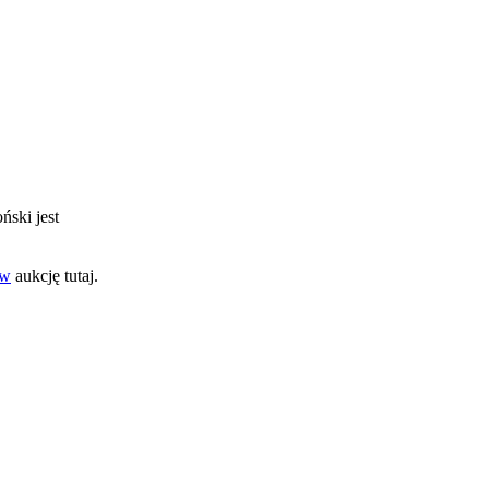
ński jest
aw
aukcję tutaj.