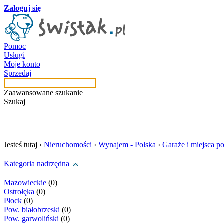
Zaloguj się
Pomoc
Usługi
Moje konto
Sprzedaj
Zaawansowane szukanie
Szukaj
szukaj w tej kategori
Jesteś tutaj ›
Nieruchomości
›
Wynajem - Polska
›
Garaże i miejsca p
Kategoria nadrzędna
Mazowieckie
(0)
Ostrołęka
(0)
Płock
(0)
Pow. białobrzeski
(0)
Pow. garwoliński
(0)