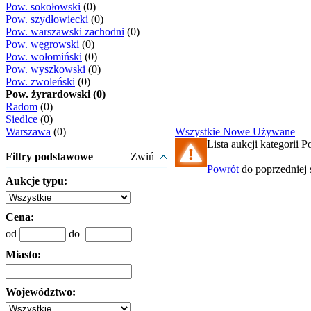
Pow. sokołowski
(0)
Pow. szydłowiecki
(0)
Pow. warszawski zachodni
(0)
Pow. węgrowski
(0)
Pow. wołomiński
(0)
Pow. wyszkowski
(0)
Pow. zwoleński
(0)
Pow. żyrardowski (0)
Radom
(0)
Siedlce
(0)
Warszawa
(0)
Wszystkie
Nowe
Używane
Lista aukcji kategorii P
Filtry podstawowe
Zwiń
Powrót
do poprzedniej 
Aukcje typu:
Cena:
od
do
Miasto:
Województwo: