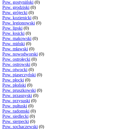
Pow. gostyniński
(0)
Pow. grodziski
(0)
Pow. grójecki
(0)
Pow. kozienicki
(0)
Pow. legionowski
(0)
Pow. lipski
(0)
Pow. łosicki
(0)
Pow. makowski
(0)
Pow. miński
(0)
Pow. mławski
(0)
Pow. nowodworski
(0)
Pow. ostrołęcki
(0)
Pow. ostrowski
(0)
Pow. otwocki
(0)
Pow. piaseczyński
(0)
Pow. płocki
(0)
Pow. płoński
(0)
Pow. pruszkowski
(0)
Pow. przasnyski
(0)
Pow. przysuski
(0)
Pow. pułtuski
(0)
Pow. radomski
(0)
Pow. siedlecki
(0)
Pow. sierpecki
(0)
Pow. sochaczewski
(0)