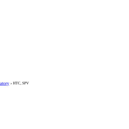
i
atory
›
HTC, SPV