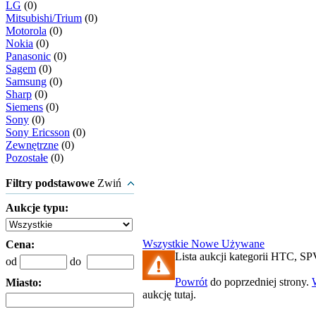
LG
(0)
Mitsubishi/Trium
(0)
Motorola
(0)
Nokia
(0)
Panasonic
(0)
Sagem
(0)
Samsung
(0)
Sharp
(0)
Siemens
(0)
Sony
(0)
Sony Ericsson
(0)
Zewnętrzne
(0)
Pozostałe
(0)
Filtry podstawowe
Zwiń
Aukcje typu:
Wszystkie
Nowe
Używane
Cena:
Lista aukcji kategorii HTC, SPV
od
do
Powrót
do poprzedniej strony.
Miasto:
aukcję tutaj.