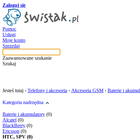
Zaloguj się
Pomoc
Usługi
Moje konto
Sprzedaj
Zaawansowane szukanie
Szukaj
szukaj w tej kategori
Jesteś tutaj ›
Telefony i akcesoria
›
Akcesoria GSM
›
Baterie i akumul
Kategoria nadrzędna
Baterie i akumulatory
(0)
Alcatel
(0)
BlackBerry
(0)
Ericsson
(0)
HTC, SPV (0)