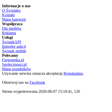
Informacje o nas
O Świstaku
Kontakt
Mapa kategorii
Współpraca
Dla mediów
Reklama
Usługi
ŚwistakAPI
Importer aukcji
Świstak mobile
Polecamy
Furgonetka.pl
Spolecznosci.pl
Mapa poradników
Używanie serwisu oznacza akceptację
Regulaminu
.
Obserwuj nas na
Facebook
Strona wygenerowana 2026-08-07 15:10:41, 120