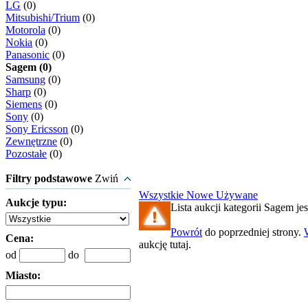
LG
(0)
Mitsubishi/Trium
(0)
Motorola
(0)
Nokia
(0)
Panasonic
(0)
Sagem (0)
Samsung
(0)
Sharp
(0)
Siemens
(0)
Sony
(0)
Sony Ericsson
(0)
Zewnętrzne
(0)
Pozostałe
(0)
Filtry podstawowe
Zwiń
Wszystkie
Nowe
Używane
Aukcje typu:
Lista aukcji kategorii Sagem jes
Powrót
do poprzedniej strony.
Cena:
aukcję tutaj.
od
do
Miasto: