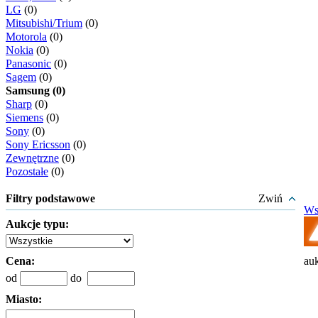
LG
(0)
Mitsubishi/Trium
(0)
Motorola
(0)
Nokia
(0)
Panasonic
(0)
Sagem
(0)
Samsung (0)
Sharp
(0)
Siemens
(0)
Sony
(0)
Sony Ericsson
(0)
Zewnętrzne
(0)
Pozostałe
(0)
Filtry podstawowe
Zwiń
Ws
Aukcje typu:
Cena:
auk
od
do
Miasto: