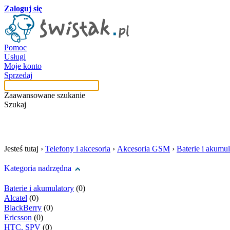
Zaloguj się
Pomoc
Usługi
Moje konto
Sprzedaj
Zaawansowane szukanie
Szukaj
szukaj w tej kategori
Jesteś tutaj ›
Telefony i akcesoria
›
Akcesoria GSM
›
Baterie i akumul
Kategoria nadrzędna
Baterie i akumulatory
(0)
Alcatel
(0)
BlackBerry
(0)
Ericsson
(0)
HTC, SPV
(0)