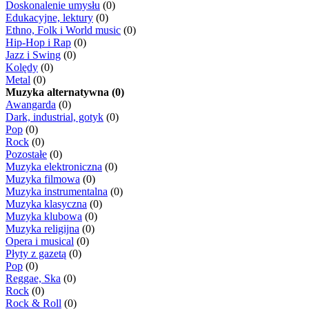
Doskonalenie umysłu
(0)
Edukacyjne, lektury
(0)
Ethno, Folk i World music
(0)
Hip-Hop i Rap
(0)
Jazz i Swing
(0)
Kolędy
(0)
Metal
(0)
Muzyka alternatywna (0)
Awangarda
(0)
Dark, industrial, gotyk
(0)
Pop
(0)
Rock
(0)
Pozostałe
(0)
Muzyka elektroniczna
(0)
Muzyka filmowa
(0)
Muzyka instrumentalna
(0)
Muzyka klasyczna
(0)
Muzyka klubowa
(0)
Muzyka religijna
(0)
Opera i musical
(0)
Płyty z gazetą
(0)
Pop
(0)
Reggae, Ska
(0)
Rock
(0)
Rock & Roll
(0)