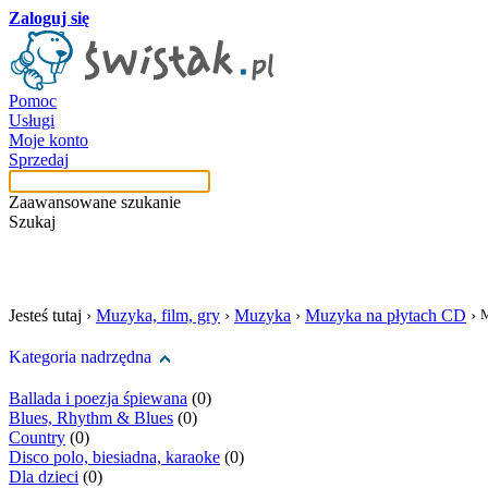
Zaloguj się
Pomoc
Usługi
Moje konto
Sprzedaj
Zaawansowane szukanie
Szukaj
szukaj w tej kategori
Jesteś tutaj ›
Muzyka, film, gry
›
Muzyka
›
Muzyka na płytach CD
›
M
Kategoria nadrzędna
Ballada i poezja śpiewana
(0)
Blues, Rhythm & Blues
(0)
Country
(0)
Disco polo, biesiadna, karaoke
(0)
Dla dzieci
(0)