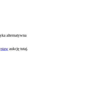
zyka alternatywna
staw
aukcję tutaj.