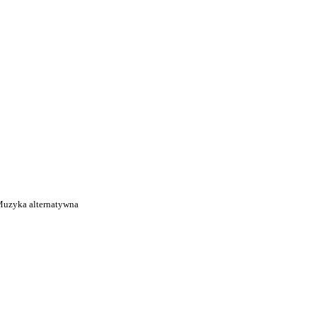
i
uzyka alternatywna