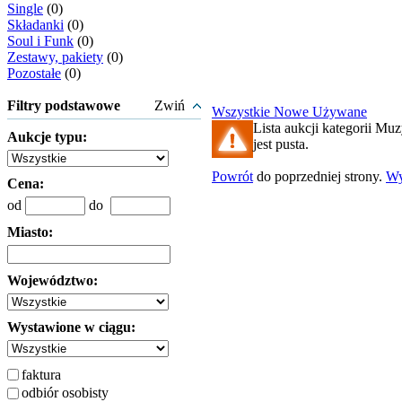
Single
(0)
Składanki
(0)
Soul i Funk
(0)
Zestawy, pakiety
(0)
Pozostałe
(0)
Filtry podstawowe
Zwiń
Wszystkie
Nowe
Używane
Lista aukcji kategorii Mu
Aukcje typu:
jest pusta.
Powrót
do poprzedniej strony.
Wy
Cena:
od
do
Miasto:
Województwo:
Wystawione w ciągu:
faktura
odbiór osobisty