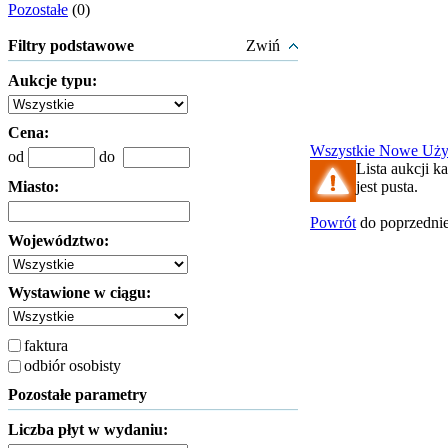
Pozostałe
(0)
Filtry podstawowe
Zwiń
Aukcje typu:
Cena:
Wszystkie
Nowe
Uż
od
do
Lista aukcji k
Miasto:
jest pusta.
Powrót
do poprzednie
Województwo:
Wystawione w ciągu:
faktura
odbiór osobisty
Pozostałe parametry
Liczba płyt w wydaniu: