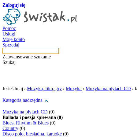
Zaloguj się
Pomoc
Usługi
Moje konto
Sprzedaj
Zaawansowane szukanie
Szukaj
szukaj w tej kategori
Jesteś tutaj ›
Muzyka, film, gry
›
Muzyka
›
Muzyka na płytach CD
›
B
Kategoria nadrzędna
Muzyka na płytach CD
(0)
Ballada i poezja śpiewana (0)
Blues, Rhythm & Blues
(0)
Country
(0)
Disco polo, biesiadna, karaoke
(0)