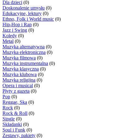
Dla dzieci
(0)
Doskonalenie umysłu
(0)
Edukacyjne, lektury
(0)
Ethno, Folk i World music
(0)
Hip-Hop i Rap
(0)
Jazz i Swing
(0)
Kolędy
(0)
Metal
(0)
Muzyka alternatywna
(0)
Muzyka elektroniczna
(0)
Muzyka filmowa
(0)
Muzyka instrumentalna
(0)
Muzyka klasyczna
(0)
Muzyka klubowa
(0)
Muzyka religijna
(0)
Opera i musical
(0)
Płyty z gazetą
(0)
Pop
(0)
Reggae, Ska
(0)
Rock
(0)
Rock & Roll
(0)
Single
(0)
Składanki
(0)
Soul i Funk
(0)
Zestawy, pakiety
(0)