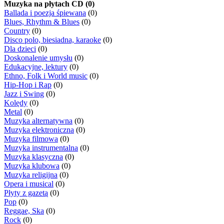
Muzyka na płytach CD (0)
Ballada i poezja śpiewana
(0)
Blues, Rhythm & Blues
(0)
Country
(0)
Disco polo, biesiadna, karaoke
(0)
Dla dzieci
(0)
Doskonalenie umysłu
(0)
Edukacyjne, lektury
(0)
Ethno, Folk i World music
(0)
Hip-Hop i Rap
(0)
Jazz i Swing
(0)
Kolędy
(0)
Metal
(0)
Muzyka alternatywna
(0)
Muzyka elektroniczna
(0)
Muzyka filmowa
(0)
Muzyka instrumentalna
(0)
Muzyka klasyczna
(0)
Muzyka klubowa
(0)
Muzyka religijna
(0)
Opera i musical
(0)
Płyty z gazetą
(0)
Pop
(0)
Reggae, Ska
(0)
Rock
(0)