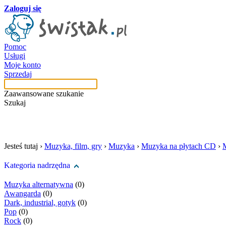
Zaloguj się
Pomoc
Usługi
Moje konto
Sprzedaj
Zaawansowane szukanie
Szukaj
szukaj w tej kategori
Jesteś tutaj ›
Muzyka, film, gry
›
Muzyka
›
Muzyka na płytach CD
›
Kategoria nadrzędna
Muzyka alternatywna
(0)
Awangarda
(0)
Dark, industrial, gotyk
(0)
Pop
(0)
Rock
(0)