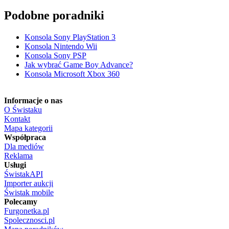
Podobne poradniki
Konsola Sony PlayStation 3
Konsola Nintendo Wii
Konsola Sony PSP
Jak wybrać Game Boy Advance?
Konsola Microsoft Xbox 360
Informacje o nas
O Świstaku
Kontakt
Mapa kategorii
Współpraca
Dla mediów
Reklama
Usługi
ŚwistakAPI
Importer aukcji
Świstak mobile
Polecamy
Furgonetka.pl
Spolecznosci.pl