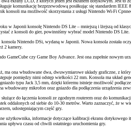
 dwa ekrany LCD, z których jeden jest ekranem dotykowym. Jest to 
e komunikację bezprzewodową posiłkując się standardem IEEE 802.11
ik konsoli ma możliwość skorzystania z usługi Nintendo Wi-Fi Cpnnect
u w Japonii konsolę Nintendo DS Lite – mniejszą i lżejszą od klasyczn
zystać z konsoli do gier, powinniśmy wybrać model Nintendo DS Lite.
ku konsola Nintendo DSi, wydaną w Japonii. Nowa konsola została oc
eż 2 kamery.
intendo GameCube czy Game Boy Advance. Jest ona zupełnie nowym urz
ż, ma ona wbudowane dwa, dwuwymiarowe układy graficzne, z któryc
stępuje pomiędzy nimi odstęp wielkości 22 mm. Konsola ma układ gen
 gniazdo typu Jack 3,5 mm, dzięki któremu istnieje możliwość podłącz
a ma wbudowany mikrofon oraz gniazdo dla podłączenia urządzenia zew
y służące do łączenia konsoli ze zgodnym routerem oraz do komunika
tek oddalonych od siebie do 10-30 metrów. Warto zaznaczyć, że w wi
arzem, udostępniającym część gry.
ane użytkownika, informacje dotyczące kalibracji ekranu dotykowego
nia upływu czasu od chwili ostatniego uruchomienia gry.