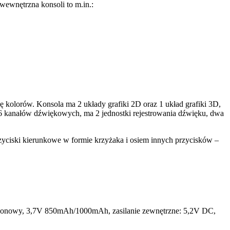
nętrzna konsoli to m.in.:
ę kolorów. Konsola ma 2 układy grafiki 2D oraz 1 układ grafiki 3D,
16 kanałów dźwiękowych, ma 2 jednostki rejestrowania dźwięku, dwa
yciski kierunkowe w formie krzyżaka i osiem innych przycisków –
wo-jonowy, 3,7V 850mAh/1000mAh, zasilanie zewnętrzne: 5,2V DC,