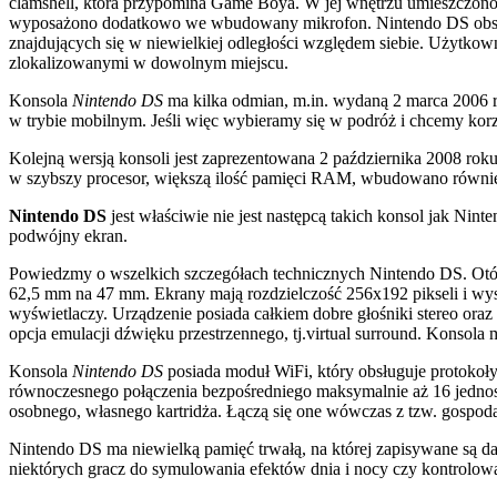
clamshell, która przypomina Game Boya. W jej wnętrzu umieszczono
wyposażono dodatkowo we wbudowany mikrofon. Nintendo DS obsługuj
znajdujących się w niewielkiej odległości względem siebie. Użytkown
zlokalizowanymi w dowolnym miejscu.
Konsola
Nintendo DS
ma kilka odmian, m.in. wydaną 2 marca 2006 rok
w trybie mobilnym. Jeśli więc wybieramy się w podróż i chcemy kor
Kolejną wersją konsoli jest zaprezentowana 2 października 2008 ro
w szybszy procesor, większą ilość pamięci RAM, wbudowano równi
Nintendo DS
jest właściwie nie jest następcą takich konsol jak N
podwójny ekran.
Powiedzmy o wszelkich szczegółach technicznych Nintendo DS. Otó
62,5 mm na 47 mm. Ekrany mają rozdzielczość 256x192 pikseli i wy
wyświetlaczy. Urządzenie posiada całkiem dobre głośniki stereo oraz
opcja emulacji dźwięku przestrzennego, tj.virtual surround. Konsol
Konsola
Nintendo DS
posiada moduł WiFi, który obsługuje protokoł
równoczesnego połączenia bezpośredniego maksymalnie aż 16 jednos
osobnego, własnego kartridża. Łączą się one wówczas z tzw. gospod
Nintendo DS ma niewielką pamięć trwałą, na której zapisywane są d
niektórych gracz do symulowania efektów dnia i nocy czy kontrolowa