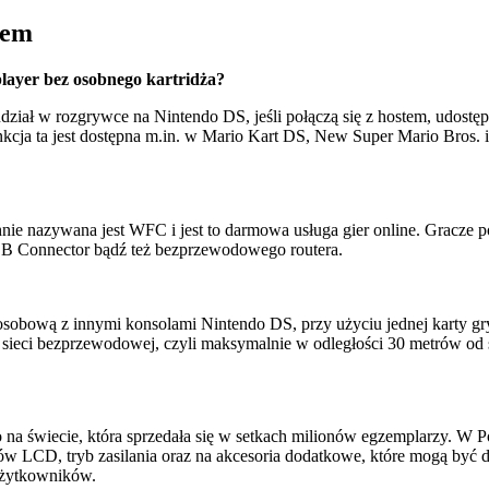
pem
layer bez osobnego kartridża?
dział w rozgrywce na Nintendo DS, jeśli połączą się z hostem, udost
ja ta jest dostępna m.in. w Mario Kart DS, New Super Mario Bros. i M
hnie nazywana jest WFC i jest to darmowa usługa gier online. Gracze
USB Connector bądź też bezprzewodowego routera.
obową z innymi konsolami Nintendo DS, przy użyciu jednej karty gry
sieci bezprzewodowej, czyli maksymalnie w odległości 30 metrów od si
o na świecie, która sprzedała się w setkach milionów egzemplarzy. W P
 LCD, tryb zasilania oraz na akcesoria dodatkowe, które mogą być d
 użytkowników.