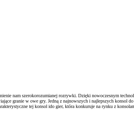
ewnienie nam szerokorozumianej rozrywki. Dzięki nowoczesnym technol
jące granie w owe gry. Jedną z najnowszych i najlepszych konsol do 
akterystyczne tej konsol ido gier, która konkuruje na rynku z konsol