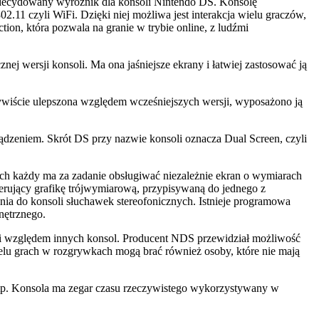
zdecydowany wyróżnik dla konsoli Nintendo DS. Konsolę
 czyli WiFi. Dzięki niej możliwa jest interakcja wielu graczów,
ion, która pozwala na granie w trybie online, z ludźmi
ej wersji konsoli. Ma ona jaśniejsze ekrany i łatwiej zastosować ją
zywiście ulepszona względem wcześniejszych wersji, wyposażono ją
ądzeniem. Skrót DS przy nazwie konsoli oznacza Dual Screen, czyli
h każdy ma za zadanie obsługiwać niezależnie ekran o wymiarach
erujący grafikę trójwymiarową, przypisywaną do jednego z
enia do konsoli słuchawek stereofonicznych. Istnieje programowa
nętrznego.
cji względem innych konsol. Producent NDS przewidział możliwość
elu grach w rozgrywkach mogą brać również osoby, które nie mają
 itp. Konsola ma zegar czasu rzeczywistego wykorzystywany w