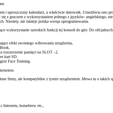
mm.
 i uproszczony kalendarz, a właściwie datownik. Umożliwia ono pros
ę z graczem z wykorzystaniem jednego z języków: angielskiego, niemi
. Niestety, nie istnieje polska wersja oprogramowania.
jące wykorzystanie szerokich funkcji tej konsoli do gier. Do oficjal
ające efekt swoistego wibrowania urządzenia,
kBook.
ca rozszerzenie pamięci na SLOT –2.
er kart SD.
rze Face Training.
nternetem
ne firmy, ale kompatybilne z tymże urządzeniem. Mowa tu o takich sp
 z Internetu, homebrew etc.,
.