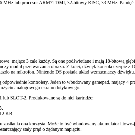
 MHz lub procesor ARM7TDMI, 32-bitowy RISC, 33 MHz. Pamięć wew
owe, mające 3 cale każdy. Są one podświetlane i mają 18-bitową głębi
czy moduł przetwarzania obrazu. Z kolei, dźwięk konsola czerpie z 
gniazdo na mikrofon. Nintendo DS posiada układ wzmacniaczy dźwięku.
ą odpowiednie kontrolery. Jeden to wbudowany gamepad, mający 4 prz
rzy użyciu analogowego ekranu dotykowego.
 lub SLOT-2. Produkowane są do niej kartridże:
B,
12 KB.
ybu zasilania ona korzysta. Może to być wbudowany akumulator lito
starczający stały prąd o żądanym napięciu.