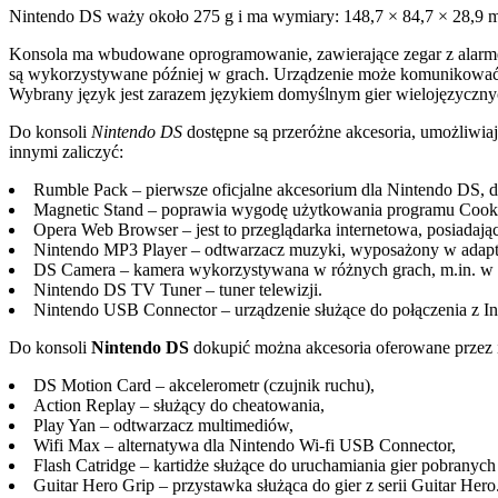
Nintendo DS waży około 275 g i ma wymiary: 148,7 × 84,7 × 28,9 
Konsola ma wbudowane oprogramowanie, zawierające zegar z alarmem
są wykorzystywane później w grach. Urządzenie może komunikować si
Wybrany język jest zarazem językiem domyślnym gier wielojęzycznych
Do konsoli
Nintendo DS
dostępne są przeróżne akcesoria, umożliwia
innymi zaliczyć:
Rumble Pack – pierwsze oficjalne akcesorium dla Nintendo DS, d
Magnetic Stand – poprawia wygodę użytkowania programu Coo
Opera Web Browser – jest to przeglądarka internetowa, posiadają
Nintendo MP3 Player – odtwarzacz muzyki, wyposażony w adapt
DS Camera – kamera wykorzystywana w różnych grach, m.in. w g
Nintendo DS TV Tuner – tuner telewizji.
Nintendo USB Connector – urządzenie służące do połączenia z I
Do konsoli
Nintendo DS
dokupić można akcesoria oferowane przez in
DS Motion Card – akcelerometr (czujnik ruchu),
Action Replay – służący do cheatowania,
Play Yan – odtwarzacz multimediów,
Wifi Max – alternatywa dla Nintendo Wi-fi USB Connector,
Flash Catridge – kartidże służące do uruchamiania gier pobranych
Guitar Hero Grip – przystawka służąca do gier z serii Guitar Hero