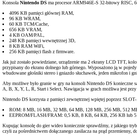
Konsola
Nintendo DS
ma procesor ARM946E-S 32-bitowy RISC, 66
4096 KB pamięci głównej RAM,
96 KB WRAM,
60 KB TCM/Cache,
656 KB VRAM,
4 KB OAM/PAL,
248 KB pamięci wewnętrznej 3D,
8 KB RAM WiFi,
256 KB pamięci flash z firmware.
Jak już zostało powiedziane, urządzenie ma 2 ekrany LCD TFT, kolor
przypisany do ekranu dolnego lub górnego. Wyposażono ją w pojedyn
wbudowane głośniki stereo i gniazdo słuchawek, jeden mikrofon i 
Aby możliwe było granie w gry na konsoli Nintendo DS konieczne s
A, B, X, Y, L, R, Start i Select. Nawigacja w grach możliwa jest p
Nintendo DS korzysta z pamięci zewnętrznej wpiętej poprzez SLOT-1
ROM: 8 MB, 16 MB, 32 MB, 64 MB, 128 MB, 256 MB, 512 M
EEPROM/FLASH/FRAM: 0,5 KB, 8 KB, 64 KB, 256 KB lub 5
Kupując konsolę do gier wideo koniecznie sprawdźmy, z jakiego tr
czyli za pośrednictwem dołączanego zasilacza na prąd przemienny, do