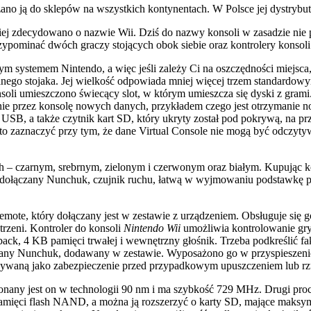
no ją do sklepów na wszystkich kontynentach. W Polsce jej dystrybut
iej zdecydowano o nazwie Wii. Dziś do nazwy konsoli w zasadzie nie 
zypominać dwóch graczy stojących obok siebie oraz kontrolery konsoli
nym systemem Nintendo, a więc jeśli zależy Ci na oszczędności miejs
nego stojaka. Jej wielkość odpowiada mniej więcej trzem standardo
oli umieszczono świecący slot, w którym umieszcza się dyski z grami.
e przez konsolę nowych danych, przykładem czego jest otrzymanie no
USB, a także czytnik kart SD, który ukryty został pod pokrywą, na pr
rto zaznaczyć przy tym, że dane Virtual Console nie mogą być odczytywa
ch – czarnym, srebrnym, zielonym i czerwonym oraz białym. Kupując k
den dołączany Nunchuk, czujnik ruchu, łatwą w wyjmowaniu podstawkę p
te, który dołączany jest w zestawie z urządzeniem. Obsługuje się go j
rzeni. Kontroler do konsoli
Nintendo Wii
umożliwia kontrolowanie gry
back, 4 KB pamięci trwałej i wewnętrzny głośnik. Trzeba podkreślić f
ominany Nunchuk, dodawany w zestawie. Wyposażono go w przyspieszen
używaną jako zabezpieczenie przed przypadkowym upuszczeniem lub rz
onany jest on w technologii 90 nm i ma szybkość 729 MHz. Drugi pro
ęci flash NAND, a można ją rozszerzyć o karty SD, mające maksyma