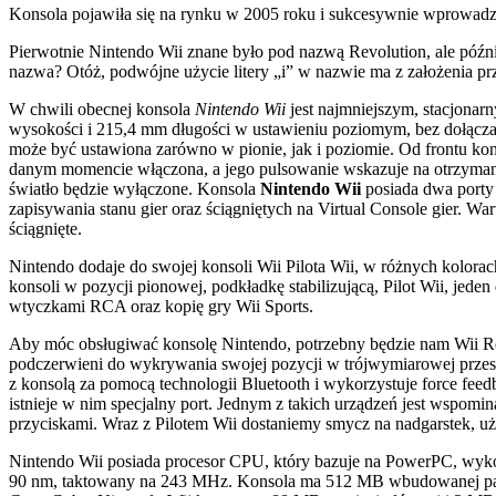
Konsola pojawiła się na rynku w 2005 roku i sukcesywnie wprowadza
Pierwotnie Nintendo Wii znane było pod nazwą Revolution, ale późn
nazwa? Otóż, podwójne użycie litery „i” w nazwie ma z założenia pr
W chwili obecnej konsola
Nintendo Wii
jest najmniejszym, stacjonar
wysokości i 215,4 mm długości w ustawieniu poziomym, bez dołącza
może być ustawiona zarówno w pionie, jak i poziomie. Od frontu kons
danym momencie włączona, a jego pulsowanie wskazuje na otrzymani
światło będzie wyłączone. Konsola
Nintendo Wii
posiada dwa porty 
zapisywania stanu gier oraz ściągniętych na Virtual Console gier. Wa
ściągnięte.
Nintendo dodaje do swojej konsoli Wii Pilota Wii, w różnych kolora
konsoli w pozycji pionowej, podkładkę stabilizującą, Pilot Wii, je
wtyczkami RCA oraz kopię gry Wii Sports.
Aby móc obsługiwać konsolę Nintendo, potrzebny będzie nam Wii Remo
podczerwieni do wykrywania swojej pozycji w trójwymiarowej przest
z konsolą za pomocą technologii Bluetooth i wykorzystuje force feed
istnieje w nim specjalny port. Jednym z takich urządzeń jest wsp
przyciskami. Wraz z Pilotem Wii dostaniemy smycz na nadgarstek, 
Nintendo Wii posiada procesor CPU, który bazuje na PowerPC, wyk
90 nm, taktowany na 243 MHz. Konsola ma 512 MB wbudowanej pami