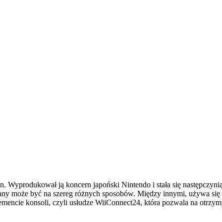
. Wyprodukował ją koncern japoński Nintendo i stała się następczyn
ywany może być na szereg różnych sposobów. Między innymi, używa si
ncie konsoli, czyli usłudze WiiConnect24, która pozwala na otrzymy