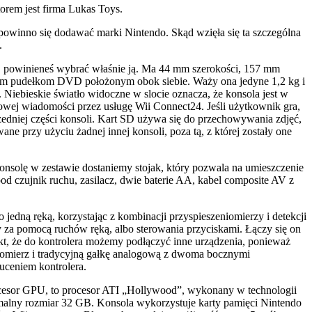
orem jest firma Lukas Toys.
powinno się dodawać marki Nintendo. Skąd wzięła się ta szczególna
.
ca, powinieneś wybrać właśnie ją. Ma 44 mm szerokości, 157 mm
wym pudełkom DVD położonym obok siebie. Waży ona jedyne 1,2 kg i
 Niebieskie światło widoczne w slocie oznacza, że konsola jest w
wej wiadomości przez usługę Wii Connect24. Jeśli użytkownik gra,
zedniej części konsoli. Kart SD używa się do przechowywania zdjęć,
ne przy użyciu żadnej innej konsoli, poza tą, z której zostały one
onsolę w zestawie dostaniemy stojak, który pozwala na umieszczenie
od czujnik ruchu, zasilacz, dwie baterie AA, kabel composite AV z
edną ręką, korzystając z kombinacji przyspieszeniomierzy i detekcji
 za pomocą ruchów ręką, albo sterowania przyciskami. Łączy się on
akt, że do kontrolera możemy podłączyć inne urządzenia, ponieważ
iomierz i tradycyjną gałkę analogową z dwoma bocznymi
uceniem kontrolera.
cesor GPU, to procesor ATI „Hollywood”, wykonany w technologii
lny rozmiar 32 GB. Konsola wykorzystuje karty pamięci Nintendo