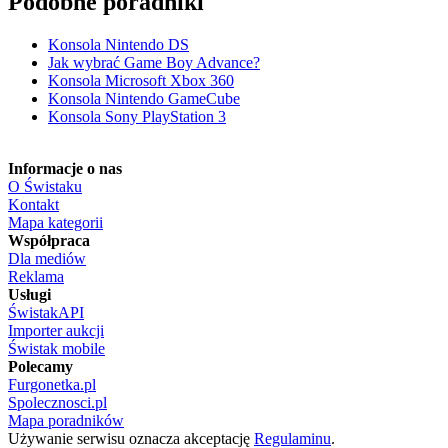
Podobne poradniki
Konsola Nintendo DS
Jak wybrać Game Boy Advance?
Konsola Microsoft Xbox 360
Konsola Nintendo GameCube
Konsola Sony PlayStation 3
Informacje o nas
O Świstaku
Kontakt
Mapa kategorii
Współpraca
Dla mediów
Reklama
Usługi
ŚwistakAPI
Importer aukcji
Świstak mobile
Polecamy
Furgonetka.pl
Spolecznosci.pl
Mapa poradników
Używanie serwisu oznacza akceptację
Regulaminu
.