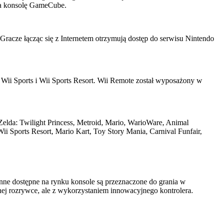
 na konsolę GameCube.
racze łącząc się z Internetem otrzymują dostęp do serwisu Nintendo
i Wii Sports i Wii Sports Resort. Wii Remote został wyposażony w
Zelda: Twilight Princess, Metroid, Mario, WarioWare, Animal
ii Sports Resort, Mario Kart, Toy Story Mania, Carnival Funfair,
nne dostępne na rynku konsole są przeznaczone do grania w
wnej rozrywce, ale z wykorzystaniem innowacyjnego kontrolera.