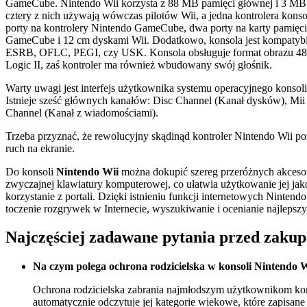
GameCube. Nintendo Wii korzysta z 88 MB pamięci głównej i 3 MB p
cztery z nich używają wówczas pilotów Wii, a jedna kontrolera konsol
porty na kontrolery Nintendo GameCube, dwa porty na karty pami
GameCube i 12 cm dyskami Wii. Dodatkowo, konsola jest kompatybil
ESRB, OFLC, PEGI, czy USK. Konsola obsługuje format obrazu 480
Logic II, zaś kontroler ma również wbudowany swój głośnik.
Warty uwagi jest interfejs użytkownika systemu operacyjnego konsoli
Istnieje sześć głównych kanałów: Disc Channel (Kanał dysków), Mi
Channel (Kanał z wiadomościami).
Trzeba przyznać, że rewolucyjny skądinąd kontroler Nintendo Wii po
ruch na ekranie.
Do konsoli
Nintendo Wii
można dokupić szereg przeróżnych akcesori
zwyczajnej klawiatury komputerowej, co ułatwia użytkowanie jej jak
korzystanie z portali. Dzięki istnieniu funkcji internetowych Nint
toczenie rozgrywek w Internecie, wyszukiwanie i ocenianie najlepszyc
Najczęściej zadawane pytania przed zaku
Na czym polega ochrona rodzicielska w konsoli Nintendo 
Ochrona rodzicielska zabrania najmłodszym użytkownikom kon
automatycznie odczytuje jej kategorie wiekowe, które zapisan