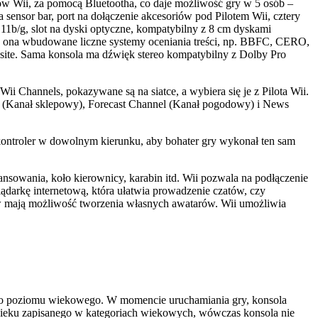
w Wii, za pomocą Bluetootha, co daje możliwość gry w 5 osób –
 sensor bar, port na dołączenie akcesoriów pod Pilotem Wii, cztery
/g, slot na dyski optyczne, kompatybilny z 8 cm dyskami
Ma ona wbudowane liczne systemy oceniania treści, np. BBFC, CERO,
te. Sama konsola ma dźwięk stereo kompatybilny z Dolby Pro
i Channels, pokazywane są na siatce, a wybiera się je z Pilota Wii.
el (Kanał sklepowy), Forecast Channel (Kanał pogodowy) i News
ć kontroler w dowolnym kierunku, aby bohater gry wykonał ten sam
nsowania, koło kierownicy, karabin itd. Wii pozwala na podłączenie
ądarkę internetową, która ułatwia prowadzenie czatów, czy
tów mają możliwość tworzenia własnych awatarów. Wii umożliwia
nego poziomu wiekowego. W momencie uruchamiania gry, konsola
od wieku zapisanego w kategoriach wiekowych, wówczas konsola nie