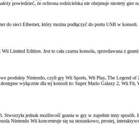
należy powiedzieć, że ochrona rodzicielska nie obejmuje niestety gier
 do sieci Ethernet, który można podłączyć do portu USB w konsoli. G
Wii Limited Edition. Jest to cała czarna konsola, sprzedawana z gram
we produkty Nintendo, czyli gry Wii Sports, Wii Play, The Legend of 
tępne wyłącznie dla tej konsoli to: Super Mario Galaxy 2, Wii Fit, W
t. Stworzyła jednak możliwość grania w gry w zupełnie inny sposób. I
konsola Nintendo Wii koncentruje się na stosunkowo, prostej, interakty