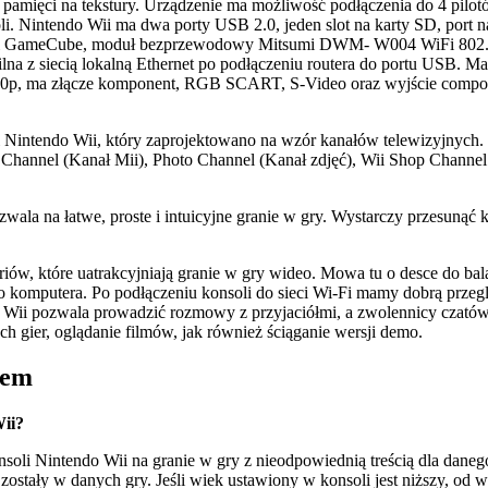
amięci na tekstury. Urządzenie ma możliwość podłączenia do 4 pilotó
i. Nintendo Wii ma dwa porty USB 2.0, jeden slot na karty SD, port na
ęci GameCube, moduł bezprzewodowy Mitsumi DWM- W004 WiFi 802.11b
na z siecią lokalną Ethernet po podłączeniu routera do portu USB. 
p, ma złącze komponent, RGB SCART, S-Video oraz wyjście composi
 Nintendo Wii, który zaprojektowano na wzór kanałów telewizyjnych. Wi
i Channel (Kanał Mii), Photo Channel (Kanał zdjęć), Wii Shop Chann
zwala na łatwe, proste i intuicyjne granie w gry. Wystarczy przesuną
ów, które uatrakcyjniają granie w gry wideo. Mowa tu o desce do bala
o komputera. Po podłączeniu konsoli do sieci Wi-Fi mamy dobrą przegl
endo Wii pozwala prowadzić rozmowy z przyjaciółmi, a zwolennicy cza
h gier, oglądanie filmów, jak również ściąganie wersji demo.
pem
Wii?
soli Nintendo Wii na granie w gry z nieodpowiednią treścią dla da
e zostały w danych gry. Jeśli wiek ustawiony w konsoli jest niższy, 