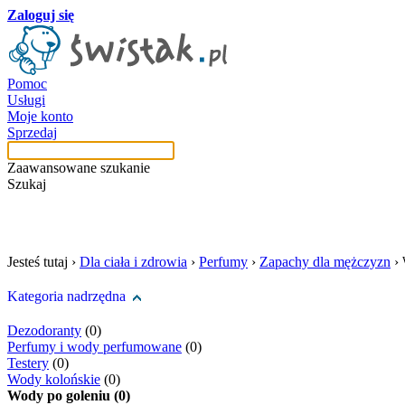
Zaloguj się
Pomoc
Usługi
Moje konto
Sprzedaj
Zaawansowane szukanie
Szukaj
szukaj w tej kategori
Jesteś tutaj ›
Dla ciała i zdrowia
›
Perfumy
›
Zapachy dla mężczyzn
›
Kategoria nadrzędna
Dezodoranty
(0)
Perfumy i wody perfumowane
(0)
Testery
(0)
Wody kolońskie
(0)
Wody po goleniu (0)