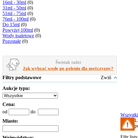
16ml - 30ml
(0)
31ml - 50ml
(0)
51ml - 75ml
(0)
76ml - 100ml
(0)
Do 15ml
(0)
Powyżej 100ml
(0)
Wody toaletowe
(0)
Pozostałe
(0)
Świstak radzi
Jak wybrać wodę po goleniu dla mężczyzny?
Filtry podstawowe
Zwiń
Aukcje typu:
Cena:
od
do
Wszystk
L
Miasto:
p
Filtr lis
Województwo: