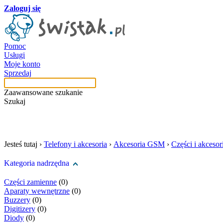
Zaloguj się
Pomoc
Usługi
Moje konto
Sprzedaj
Zaawansowane szukanie
Szukaj
szukaj w tej kategori
Jesteś tutaj ›
Telefony i akcesoria
›
Akcesoria GSM
›
Części i akceso
Kategoria nadrzędna
Części zamienne
(0)
Aparaty wewnętrzne
(0)
Buzzery
(0)
Digitizery
(0)
Diody
(0)