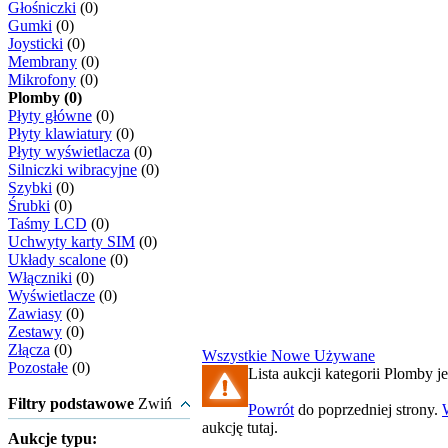
Głośniczki
(0)
Gumki
(0)
Joysticki
(0)
Membrany
(0)
Mikrofony
(0)
Plomby (0)
Płyty główne
(0)
Płyty klawiatury
(0)
Płyty wyświetlacza
(0)
Silniczki wibracyjne
(0)
Szybki
(0)
Śrubki
(0)
Taśmy LCD
(0)
Uchwyty karty SIM
(0)
Układy scalone
(0)
Włączniki
(0)
Wyświetlacze
(0)
Zawiasy
(0)
Zestawy
(0)
Złącza
(0)
Wszystkie
Nowe
Używane
Pozostałe
(0)
Lista aukcji kategorii Plomby je
Filtry podstawowe
Zwiń
Powrót
do poprzedniej strony.
aukcję tutaj.
Aukcje typu: