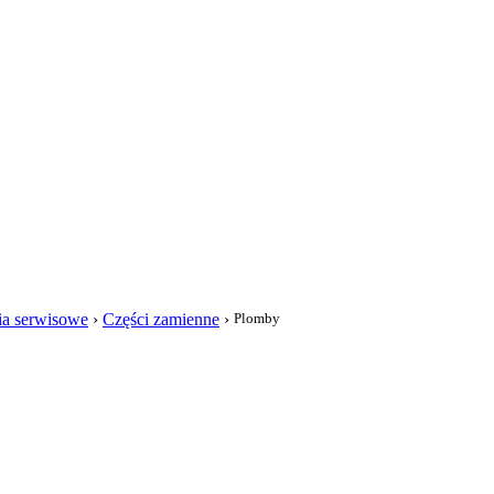
i
ria serwisowe
›
Części zamienne
›
Plomby