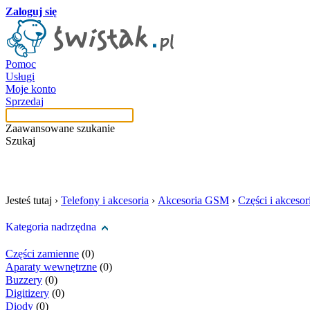
Zaloguj się
Pomoc
Usługi
Moje konto
Sprzedaj
Zaawansowane szukanie
Szukaj
szukaj w tej kategori
Jesteś tutaj ›
Telefony i akcesoria
›
Akcesoria GSM
›
Części i akceso
Kategoria nadrzędna
Części zamienne
(0)
Aparaty wewnętrzne
(0)
Buzzery
(0)
Digitizery
(0)
Diody
(0)