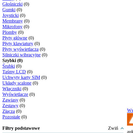
Głośniczki
(0)
Gumki
(0)
Joysticki
(0)
Membrany
(0)
Mikrofony
(0)
Plomby
(0)
Płyty główne
(0)
Płyty klawiatury
(0)
Płyty wyświetlacza
(0)
Silniczki wibracyjne
(0)
Szybki (0)
Śrubki
(0)
Taśmy LCD
(0)
Uchwyty karty SIM
(0)
Układy scalone
(0)
Włączniki
(0)
Wyświetlacze
(0)
Zawiasy
(0)
Zestawy
(0)
Ws
Złącza
(0)
Pozostałe
(0)
Filtry podstawowe
Zwiń
auk