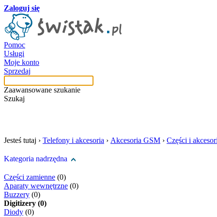
Zaloguj się
Pomoc
Usługi
Moje konto
Sprzedaj
Zaawansowane szukanie
Szukaj
szukaj w tej kategori
Jesteś tutaj ›
Telefony i akcesoria
›
Akcesoria GSM
›
Części i akceso
Kategoria nadrzędna
Części zamienne
(0)
Aparaty wewnętrzne
(0)
Buzzery
(0)
Digitizery (0)
Diody
(0)