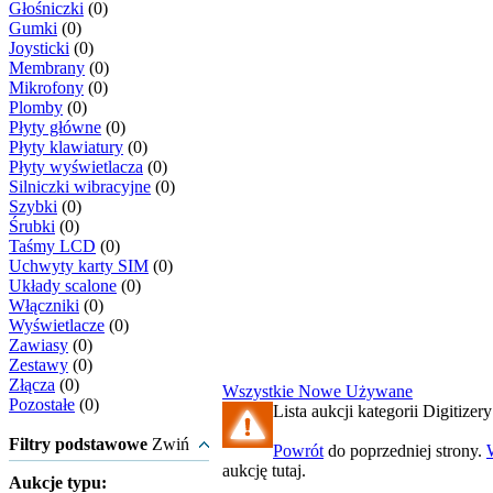
Głośniczki
(0)
Gumki
(0)
Joysticki
(0)
Membrany
(0)
Mikrofony
(0)
Plomby
(0)
Płyty główne
(0)
Płyty klawiatury
(0)
Płyty wyświetlacza
(0)
Silniczki wibracyjne
(0)
Szybki
(0)
Śrubki
(0)
Taśmy LCD
(0)
Uchwyty karty SIM
(0)
Układy scalone
(0)
Włączniki
(0)
Wyświetlacze
(0)
Zawiasy
(0)
Zestawy
(0)
Złącza
(0)
Wszystkie
Nowe
Używane
Pozostałe
(0)
Lista aukcji kategorii Digitizery
Filtry podstawowe
Zwiń
Powrót
do poprzedniej strony.
aukcję tutaj.
Aukcje typu: