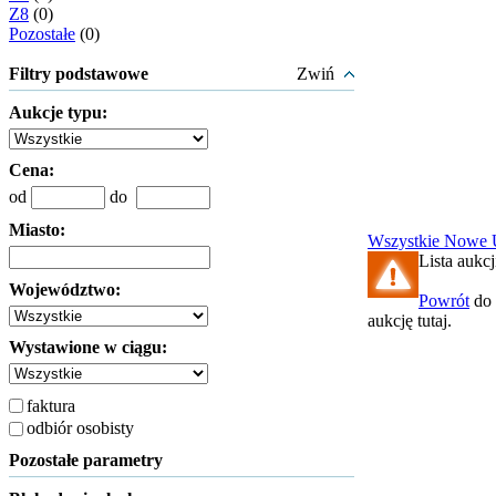
Z8
(0)
Pozostałe
(0)
Filtry podstawowe
Zwiń
Aukcje typu:
Cena:
od
do
Miasto:
Wszystkie
Nowe
Lista aukcj
Województwo:
Powrót
do 
aukcję tutaj.
Wystawione w ciągu:
faktura
odbiór osobisty
Pozostałe parametry