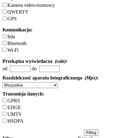
Kamera video-rozmowy
QWERTY
GPS
Komunikacja:
Irda
Bluetooth
Wi-Fi
Przekątna wyświetlacza
(cale)
:
od
do
Rozdzielczość aparatu fotograficznego
(Mpx)
:
Transmisja danych:
GPRS
EDGE
UMTS
HSDPA