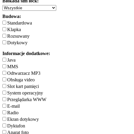
Blokada sim lock:
Budowa:
Standardowa
Klapka
Rozsuwany
Dotykowy
Informacje dodatkowe:
Java
MMS
Odtwarzacz MP3
Obsługa video
Slot kart pamięci
System operacyjny
Przeglądarka WWW
E-mail
Radio
Ekran dotykowy
Dyktafon
Aparat foto