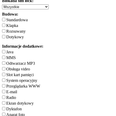
Blokada sim lock:
Budowa:
Standardowa
Klapka
Rozsuwany
Dotykowy
Informacje dodatkowe:
Java
MMS
Odtwarzacz MP3
Obsługa video
Slot kart pamięci
System operacyjny
Przeglądarka WWW
E-mail
Radio
Ekran dotykowy
Dyktafon
Aparat foto