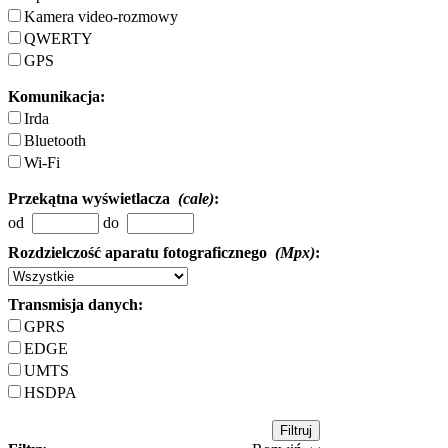
Kamera video-rozmowy
QWERTY
GPS
Komunikacja:
Irda
Bluetooth
Wi-Fi
Przekątna wyświetlacza
(cale)
:
od
do
Rozdzielczość aparatu fotograficznego
(Mpx)
:
Transmisja danych:
GPRS
EDGE
UMTS
HSDPA