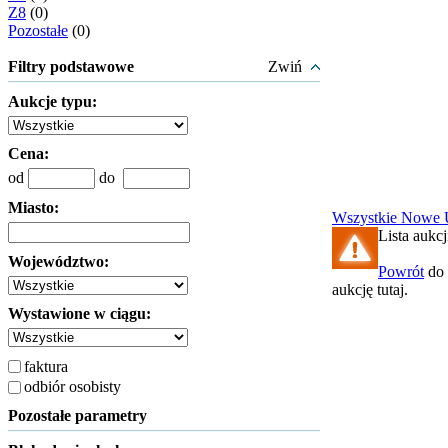
Z8
(0)
Pozostałe
(0)
Filtry podstawowe
Zwiń
Aukcje typu:
Cena:
od
do
Miasto:
Wszystkie
Nowe
Lista aukcj
Województwo:
Powrót
do 
aukcję tutaj.
Wystawione w ciągu:
faktura
odbiór osobisty
Pozostałe parametry